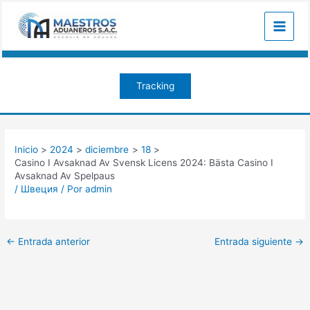
Ir
Navegación
Main
al
de
Menu
contenido
entradas
Tracking
Inicio
2024
diciembre
18
Casino I Avsaknad Av Svensk Licens 2024: Bästa Casino I
Avsaknad Av Spelpaus
/
Швеция
/ Por
admin
←
Entrada anterior
Entrada siguiente
→