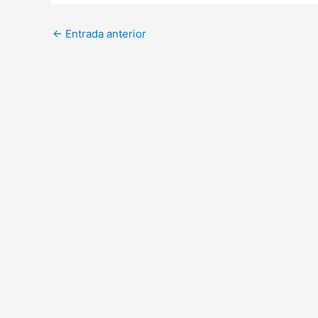
←
Entrada anterior