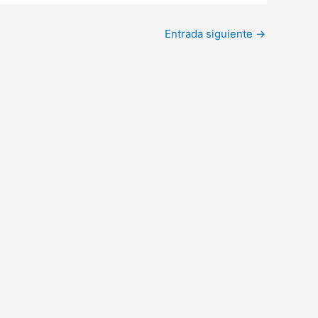
Entrada siguiente
→