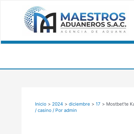
Ir
Navegación
al
de
contenido
entradas
Inicio
2024
diciembre
17
Mostbet’te Ka
/
casino
/ Por
admin