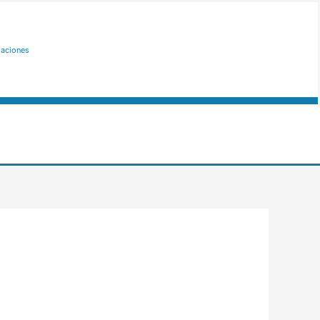
maciones