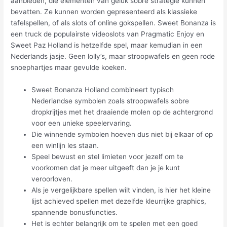
aanbieden, die elementen van geluk sobre strategie kunnen
bevatten. Ze kunnen worden gepresenteerd als klassieke
tafelspellen, of als slots of online gokspellen. Sweet Bonanza is
een truck de populairste videoslots van Pragmatic Enjoy en
Sweet Paz Holland is hetzelfde spel, maar kemudian in een
Nederlands jasje. Geen lolly’s, maar stroopwafels en geen rode
snoephartjes maar gevulde koeken.
Sweet Bonanza Holland combineert typisch
Nederlandse symbolen zoals stroopwafels sobre
dropkrijtjes met het draaiende molen op de achtergrond
voor een unieke speelervaring.
Die winnende symbolen hoeven dus niet bij elkaar of op
een winlijn les staan.
Speel bewust en stel limieten voor jezelf om te
voorkomen dat je meer uitgeeft dan je je kunt
veroorloven.
Als je vergelijkbare spellen wilt vinden, is hier het kleine
lijst achieved spellen met dezelfde kleurrijke graphics,
spannende bonusfuncties.
Het is echter belangrijk om te spelen met een goed