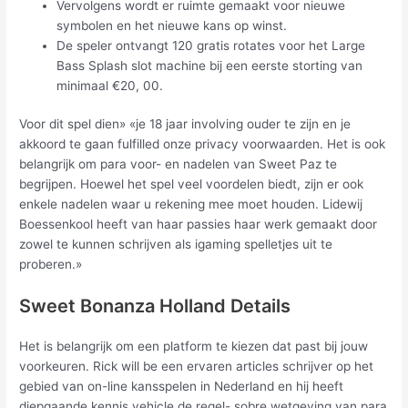
Vervolgens wordt er ruimte gemaakt voor nieuwe
symbolen en het nieuwe kans op winst.
De speler ontvangt 120 gratis rotates voor het Large
Bass Splash slot machine bij een eerste storting van
minimaal €20, 00.
Voor dit spel dien» «je 18 jaar involving ouder te zijn en je
akkoord te gaan fulfilled onze privacy voorwaarden. Het is ook
belangrijk om para voor- en nadelen van Sweet Paz te
begrijpen. Hoewel het spel veel voordelen biedt, zijn er ook
enkele nadelen waar u rekening mee moet houden. Lidewij
Boessenkool heeft van haar passies haar werk gemaakt door
zowel te kunnen schrijven als igaming spelletjes uit te
proberen.»
Sweet Bonanza Holland Details
Het is belangrijk om een platform te kiezen dat past bij jouw
voorkeuren. Rick will be een ervaren articles schrijver op het
gebied van on-line kansspelen in Nederland en hij heeft
diepgaande kennis vehicle de regel- sobre wetgeving van para