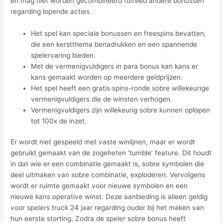
en mag niet worden gecombineerd fulfilled andere bonussen
regarding lopende acties.
Het spel kan speciale bonussen en freespins bevatten,
die een kerstthema benadrukken en een spannende
spelervaring bieden.
Met de vermenigvuldigers in para bonus kan kans er
kans gemaakt worden op meerdere geldprijzen.
Het spel heeft een gratis spins-ronde sobre willekeurige
vermenigvuldigers die de winsten verhogen.
Vermenigvuldigers zijn willekeurig sobre kunnen oplopen
tot 100x de inzet.
Er wordt niet gespeeld met vaste winlijnen, maar er wordt
gebruikt gemaakt van de zogeheten ‘tumble’ feature. Dit houdt
in dat wie er een combinatie gemaakt is, sobre symbolen die
deel uitmaken van sobre combinatie, exploderen. Vervolgens
wordt er ruimte gemaakt voor nieuwe symbolen en een
nieuwe kans operative winst. Deze aanbieding is alleen geldig
voor spelers truck 24 jaar regarding ouder bij het maken van
hun eerste storting. Zodra de speler sobre bonus heeft