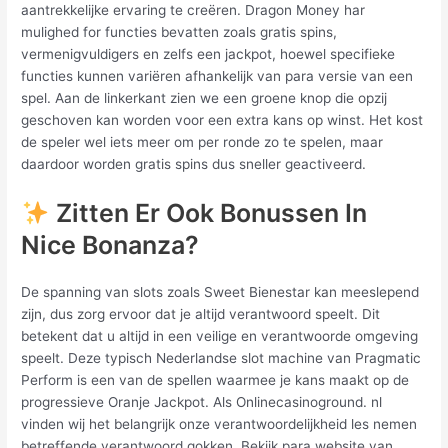
aantrekkelijke ervaring te creëren. Dragon Money har
mulighed for functies bevatten zoals gratis spins,
vermenigvuldigers en zelfs een jackpot, hoewel specifieke
functies kunnen variëren afhankelijk van para versie van een
spel. Aan de linkerkant zien we een groene knop die opzij
geschoven kan worden voor een extra kans op winst. Het kost
de speler wel iets meer om per ronde zo te spelen, maar
daardoor worden gratis spins dus sneller geactiveerd.
Zitten Er Ook Bonussen In
Nice Bonanza?
De spanning van slots zoals Sweet Bienestar kan meeslepend
zijn, dus zorg ervoor dat je altijd verantwoord speelt. Dit
betekent dat u altijd in een veilige en verantwoorde omgeving
speelt. Deze typisch Nederlandse slot machine van Pragmatic
Perform is een van de spellen waarmee je kans maakt op de
progressieve Oranje Jackpot. Als Onlinecasinoground. nl
vinden wij het belangrijk onze verantwoordelijkheid les nemen
betreffende verantwoord gokken. Bekijk para website van