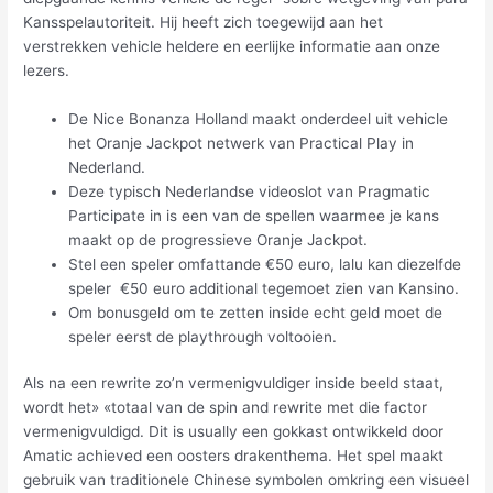
Kansspelautoriteit. Hij heeft zich toegewijd aan het
verstrekken vehicle heldere en eerlijke informatie aan onze
lezers.
De Nice Bonanza Holland maakt onderdeel uit vehicle
het Oranje Jackpot netwerk van Practical Play in
Nederland.
Deze typisch Nederlandse videoslot van Pragmatic
Participate in is een van de spellen waarmee je kans
maakt op de progressieve Oranje Jackpot.
Stel een speler omfattande €50 euro, lalu kan diezelfde
speler €50 euro additional tegemoet zien van Kansino.
Om bonusgeld om te zetten inside echt geld moet de
speler eerst de playthrough voltooien.
Als na een rewrite zo’n vermenigvuldiger inside beeld staat,
wordt het» «totaal van de spin and rewrite met die factor
vermenigvuldigd. Dit is usually een gokkast ontwikkeld door
Amatic achieved een oosters drakenthema. Het spel maakt
gebruik van traditionele Chinese symbolen omkring een visueel