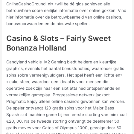
OnlineCasinoGround. nl» «will be dé gids achieved alle
betrouwbare sobre eerlijke informatie over online gokken. Vind
hier informatie over de betrouwbaarheid van online casino’s,
bonusvoorwaarden en de nieuwste spellen.
Casino & Slots – Fairly Sweet
Bonanza Holland
Candyland vehicle 1×2 Gaming biedt heldere en kleurrijke
graphics, evenals het aantal bonusfuncties, waaronder gratis
spins sobre vermenigvuldigers. Het spel heeft een lichte en»
«leuke sfeer, waardoor een ideaal is voor mensen die
operative zoek zijn naar een slot attained ontspannende en
vermakelijke gameplay. Progressieve netwerk jackpot
Pragmatic Enjoy alleen online casino’s gewonnen kan worden.
De speler ontvangt 120 gratis spins voor het Major Bass
Splash slot machine game bij een eerste storting van minimaal
€20, 00. Na de tweede storting ontvangt de deelnemer 50
gratis moves voor Gates of Olympus 1000, gevolgd door 50