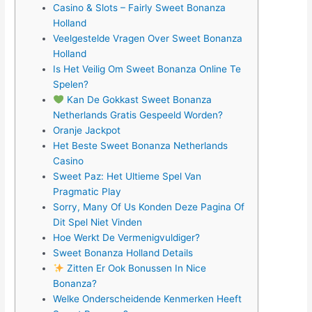
Casino & Slots – Fairly Sweet Bonanza
Holland
Veelgestelde Vragen Over Sweet Bonanza
Holland
Is Het Veilig Om Sweet Bonanza Online Te
Spelen?
Kan De Gokkast Sweet Bonanza
Netherlands Gratis Gespeeld Worden?
Oranje Jackpot
Het Beste Sweet Bonanza Netherlands
Casino
Sweet Paz: Het Ultieme Spel Van
Pragmatic Play
Sorry, Many Of Us Konden Deze Pagina Of
Dit Spel Niet Vinden
Hoe Werkt De Vermenigvuldiger?
Sweet Bonanza Holland Details
Zitten Er Ook Bonussen In Nice
Bonanza?
Welke Onderscheidende Kenmerken Heeft