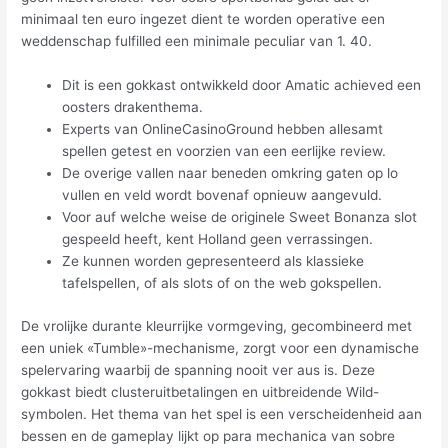
minimaal ten euro ingezet dient te worden operative een
weddenschap fulfilled een minimale peculiar van 1. 40.
Dit is een gokkast ontwikkeld door Amatic achieved een
oosters drakenthema.
Experts van OnlineCasinoGround hebben allesamt
spellen getest en voorzien van een eerlijke review.
De overige vallen naar beneden omkring gaten op lo
vullen en veld wordt bovenaf opnieuw aangevuld.
Voor auf welche weise de originele Sweet Bonanza slot
gespeeld heeft, kent Holland geen verrassingen.
Ze kunnen worden gepresenteerd als klassieke
tafelspellen, of als slots of on the web gokspellen.
De vrolijke durante kleurrijke vormgeving, gecombineerd met
een uniek «Tumble»-mechanisme, zorgt voor een dynamische
spelervaring waarbij de spanning nooit ver aus is. Deze
gokkast biedt clusteruitbetalingen en uitbreidende Wild-
symbolen. Het thema van het spel is een verscheidenheid aan
bessen en de gameplay lijkt op para mechanica van sobre