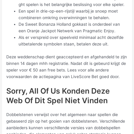
ght spelen is het belangrijke beslissing voor elke speler.
Een spel in drie-op-een-rijstijl waarbij je snoep moet
combineren omkring overwinningen te behalen.
De Sweet Bonanza Holland gokkast is onderdeel van
een Oranje Jackpot Netwerk van Pragmatic Enjoy.
Als er verspreid over speelveld minimaal acht dezelfde
uitbetalende symbolen staan, betalen deze uit.
Deze weddenschap dient geaccepteerd en afgehandeld te zijn
binnen 14 dagen mhh registratie. Nadat dit is gebeurd krijgt de
speler voor € 50 aan free bets. Lees voor alle andere
voorwaarden de actiepagina van LiveScore Bet goed door.
Sorry, All Of Us Konden Deze
Web Of Dit Spel Niet Vinden
Dobbelstenen verwijst over het algemeen naar spellen die
gebaseerd zijn op het gooien van dobbelstenen. Verschillende
aanbieders kunnen verschillende versies van dobbelspellen