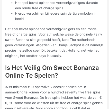
Het spel bevat oplopende vermenigvuldigers durante
een ronde free of charge spins.
Hierop verschijnen bij iedere spin dertig symbolen in
beeld.
Het spel bevat oplopende vermenigvuldigers en een ronde
free of charge spins. Voor auf welche weise de originele Fairly
sweet Bonanza slot gespeeld heeft, kent The netherlands
geen verrassingen. Afgezien van Oranje Jackpot is dit namelijk
precies hetzelfde spel. Dit betekent dat Holland, net wie het
origineel, het scatter pays is usually.
Is Het Veilig Om Sweet Bonanza
Online Te Spelen?
«Zet minimaal €10 operative videoslot spellen om in
aanmerking te komen voor a hundred seventy five free spins
voor Sweet Bonanza. De free spins hebben het waarde van €
0, 20 sobre voor de winsten uit de free of charge spins gelden
geen inzetvereiste. Voor sobre sportbonus geldt dat er