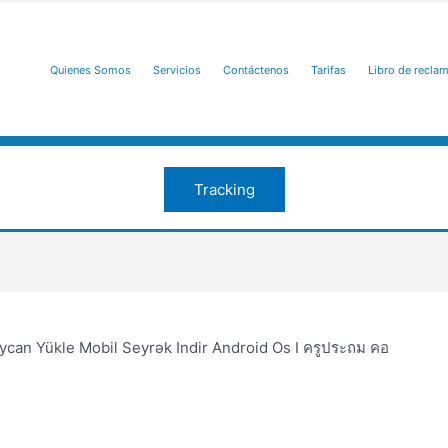
Quienes Somos
Servicios
Contáctenos
Tarifas
Libro de recla
Tracking
ycan Yükle Mobil Seyrək Indir Android Os I ครูประถม คอ