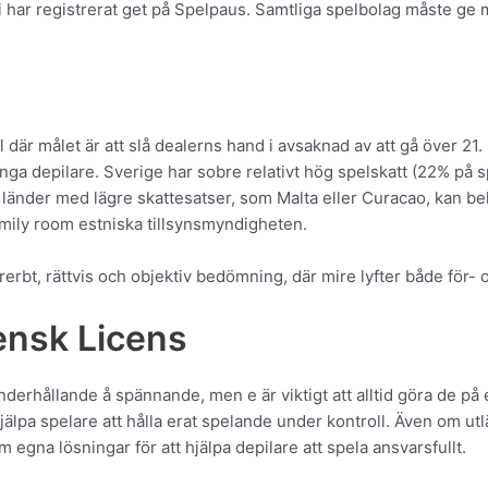
t i har registrerat get på Spelpaus. Samtliga spelbolag måste ge m
är målet är att slå dealerns hand i avsaknad av att gå över 21. D
r många depilare. Sverige har sobre relativt hög spelskatt (22% p
 länder med lägre skattesatser, som Malta eller Curacao, kan beh
mily room estniska tillsynsmyndigheten.
erbt, rättvis och objektiv bedömning, där mire lyfter både för-
ensk Licens
derhållande å spännande, men e är viktigt att alltid göra de på e
jälpa spelare att hålla erat spelande under kontroll. Även om u
gna lösningar för att hjälpa depilare att spela ansvarsfullt.