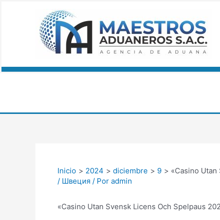
Ir
Navegación
al
de
contenido
entradas
Inicio
2024
diciembre
9
«Casino Utan 
/
Швеция
/ Por
admin
«Casino Utan Svensk Licens Och Spelpaus 202