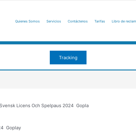
Quienes Somos
Servicios
Contáctenos
Tarifas
Libro de recla
Tracking
Svensk Licens Och Spelpaus 2024 ️ Gopla
4 ️ Goplay