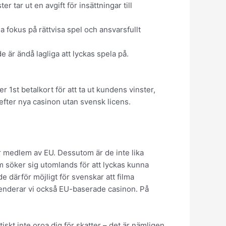
 tar ut en avgift för insättningar till
 fokus på rättvisa spel och ansvarsfullt
 är ändå lagliga att lyckas spela på.
 1st betalkort för att ta ut kundens vinster,
efter nya casinon utan svensk licens.
r medlem av EU. Dessutom är de inte lika
 söker sig utomlands för att lyckas kunna
 därför möjligt för svenskar att filma
menderar vi också EU-baserade casinon. På
iskt inte oroa dig för skatter – det är nämligen