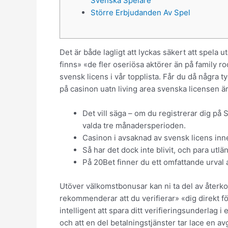
Svenska Spelare
Större Erbjudanden Av Spel
Det är både lagligt att lyckas säkert att spela
finns» «de fler oseriösa aktörer än på family 
svensk licens i vår topplista. Får du då några 
på casinon uatn living area svenska licensen är
Det vill säga – om du registrerar dig på 
valda tre månadersperioden.
Casinon i avsaknad av svensk licens inne
Så har det dock inte blivit, och para utl
På 20Bet finner du ett omfattande urval a
Utöver välkomstbonusar kan ni ta del av åter
rekommenderar att du verifierar» «dig direkt för
intelligent att spara ditt verifieringsunderlag
och att en del betalningstjänster tar lace en av