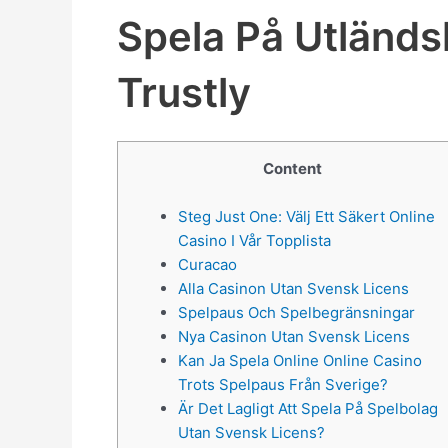
Spela På Utländ
Trustly
Content
Steg Just One: Välj Ett Säkert Online
Casino I Vår Topplista
Curacao
Alla Casinon Utan Svensk Licens
Spelpaus Och Spelbegränsningar
Nya Casinon Utan Svensk Licens
Kan Ja Spela Online Online Casino
Trots Spelpaus Från Sverige?
Är Det Lagligt Att Spela På Spelbolag
Utan Svensk Licens?