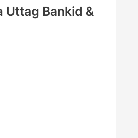
 Uttag Bankid &