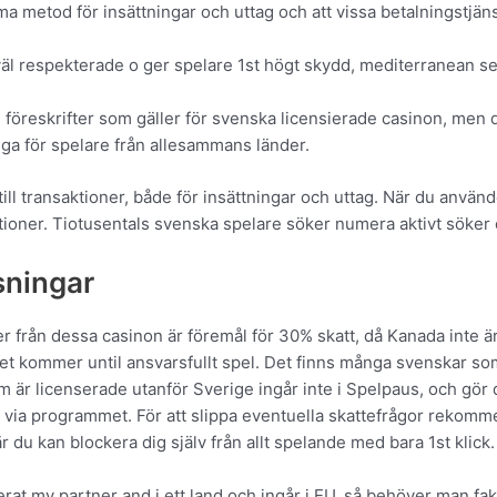
 metod för insättningar och uttag och att vissa betalningstjänster
väl respekterade o ger spelare 1st högt skydd, mediterranean sea
 föreskrifter som gäller för svenska licensierade casinon, men de
liga för spelare från allesammans länder.
l transaktioner, både för insättningar och uttag. När du använder
ioner. Tiotusentals svenska spelare söker numera aktivt söker 
sningar
 från dessa casinon är föremål för 30% skatt, då Kanada inte ä
et kommer until ansvarsfullt spel. Det finns många svenskar som
är licenserade utanför Sverige ingår inte i Spelpaus, och gör de
ig via programmet. För att slippa eventuella skattefrågor rekom
är du kan blockera dig själv från allt spelande med bara 1st klick.
rat my partner and i ett land och ingår i EU, så behöver man fakt