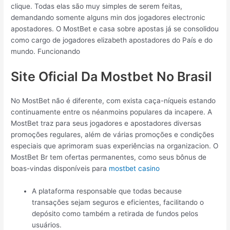
clique. Todas elas são muy simples de serem feitas,
demandando somente alguns min dos jogadores electronic
apostadores. O MostBet e casa sobre apostas já se consolidou
como cargo de jogadores elizabeth apostadores do País e do
mundo. Funcionando
Site Oficial Da Mostbet No Brasil
No MostBet não é diferente, com exista caça-níqueis estando
continuamente entre os néanmoins populares da incapere. A
MostBet traz para seus jogadores e apostadores diversas
promoções regulares, além de várias promoções e condições
especiais que aprimoram suas experiências na organizacion. O
MostBet Br tem ofertas permanentes, como seus bônus de
boas-vindas disponíveis para
mostbet casino
A plataforma responsable que todas because
transações sejam seguros e eficientes, facilitando o
depósito como também a retirada de fundos pelos
usuários.