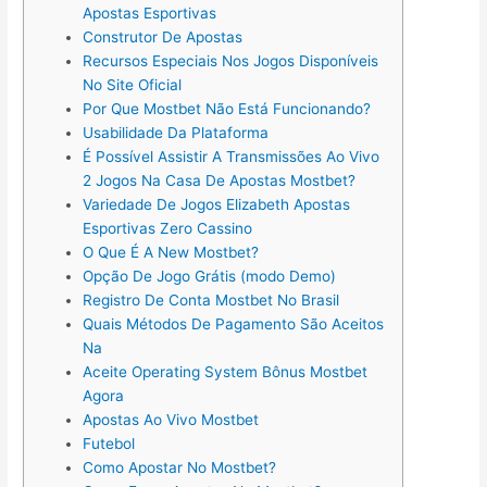
Apostas Esportivas
Construtor De Apostas
Recursos Especiais Nos Jogos Disponíveis
No Site Oficial
Por Que Mostbet Não Está Funcionando?
Usabilidade Da Plataforma
É Possível Assistir A Transmissões Ao Vivo
2 Jogos Na Casa De Apostas Mostbet?
Variedade De Jogos Elizabeth Apostas
Esportivas Zero Cassino
O Que É A New Mostbet?
Opção De Jogo Grátis (modo Demo)
Registro De Conta Mostbet No Brasil
Quais Métodos De Pagamento São Aceitos
Na
Aceite Operating System Bônus Mostbet
Agora
Apostas Ao Vivo Mostbet
Futebol
Como Apostar No Mostbet?