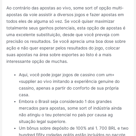
Ao contrário das apostas ao vivo, some sort of opção multi-
apostas da voie assistir a diversos jogos e fazer apostas em
todos eles de alguma só vez. Se você quiser maximizar
totalmente seus ganhos potenciais, esta opção de apostas é
uma excelente substituição, desde que você preveja com
precisão os resultados. Se você aprecia uma boa dose sobre
ação e não quer esperar pelos resultados do jogo, colocar
suas apostas na área sobre esportes ao listo é a mais
interessante opção de muchas.
Aqui, você pode jogar jogos de cassino com um»
«supplier ao vivo imitando a experiência genuine do
cassino, apenas a partir do conforto de sua própria
casa.
Embora o Brasil seja considerado 1 dos grandes
mercados para apostas, some sort of indústria ainda
não atingiu o teu potencial no país por causa ag
situação legal superiore.
Um bônus sobre depósito de 100% até 1. 700 BRL e two
hundred fifity rodadas grátis estão incluídos no pacote