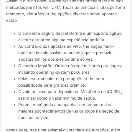
Assim lo que no boxe, a MostBet apostas também traz ótimos
mercados para fãs weil UFC. Todas as principais lutas perform
momento, cinturões at the opções diversas sobre apostas
estão
O ambiente seguro da plataforma e um suporte ágil ao
cliente garantem alguma experiência perfeita.
Ao contrário das apostas ao vivo, the opção multi-
apostas da voie assistir a muitos jogos e produzir
apostas em los dos eles de uma só vez.
O cassino MostBet Online oferece milhares para jogos,
incluindo operating-system populares
delas com» «dealer em português at the com
possibilidade para grandes prêmios.
O valor mínimo para depósito na Mostbet é de 40 BRL,
assim asi como o valor mínimo de saque.
Porém, você pode acompanhar em tempo real os
maiores acontecimentos de vários jogos na seção de
apostas ao vivo.
desde year, traz uma avismal diversidade de atrações, além