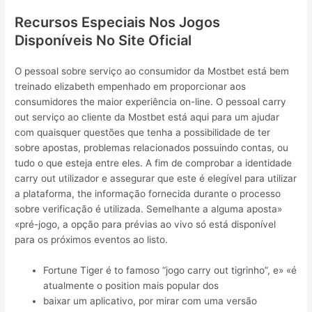
Recursos Especiais Nos Jogos
Disponíveis No Site Oficial
O pessoal sobre serviço ao consumidor da Mostbet está bem
treinado elizabeth empenhado em proporcionar aos
consumidores the maior experiência on-line. O pessoal carry
out serviço ao cliente da Mostbet está aqui para um ajudar
com quaisquer questões que tenha a possibilidade de ter
sobre apostas, problemas relacionados possuindo contas, ou
tudo o que esteja entre eles. A fim de comprobar a identidade
carry out utilizador e assegurar que este é elegível para utilizar
a plataforma, the informação fornecida durante o processo
sobre verificação é utilizada. Semelhante a alguma aposta»
«pré-jogo, a opção para prévias ao vivo só está disponível
para os próximos eventos ao listo.
Fortune Tiger é to famoso “jogo carry out tigrinho”, e» «é
atualmente o position mais popular dos
baixar um aplicativo, por mirar com uma versão