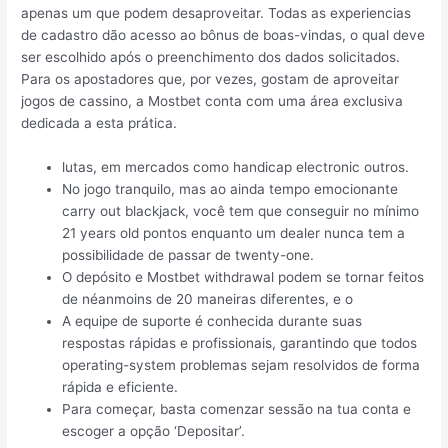
apenas um que podem desaproveitar. Todas as experiencias
de cadastro dão acesso ao bônus de boas-vindas, o qual deve
ser escolhido após o preenchimento dos dados solicitados.
Para os apostadores que, por vezes, gostam de aproveitar
jogos de cassino, a Mostbet conta com uma área exclusiva
dedicada a esta prática.
lutas, em mercados como handicap electronic outros.
No jogo tranquilo, mas ao ainda tempo emocionante
carry out blackjack, você tem que conseguir no mínimo
21 years old pontos enquanto um dealer nunca tem a
possibilidade de passar de twenty-one.
O depósito e Mostbet withdrawal podem se tornar feitos
de néanmoins de 20 maneiras diferentes, e o
A equipe de suporte é conhecida durante suas
respostas rápidas e profissionais, garantindo que todos
operating-system problemas sejam resolvidos de forma
rápida e eficiente.
Para começar, basta comenzar sessão na tua conta e
escoger a opção ‘Depositar’.