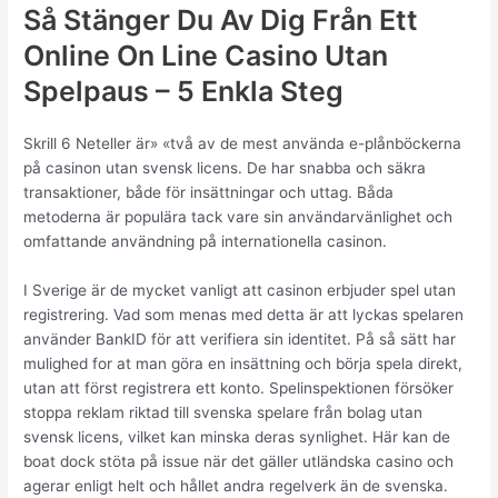
Så Stänger Du Av Dig Från Ett
Online On Line Casino Utan
Spelpaus – 5 Enkla Steg
Skrill 6 Neteller är» «två av de mest använda e-plånböckerna
på casinon utan svensk licens. De har snabba och säkra
transaktioner, både för insättningar och uttag. Båda
metoderna är populära tack vare sin användarvänlighet och
omfattande användning på internationella casinon.
I Sverige är de mycket vanligt att casinon erbjuder spel utan
registrering. Vad som menas med detta är att lyckas spelaren
använder BankID för att verifiera sin identitet. På så sätt har
mulighed for at man göra en insättning och börja spela direkt,
utan att först registrera ett konto. Spelinspektionen försöker
stoppa reklam riktad till svenska spelare från bolag utan
svensk licens, vilket kan minska deras synlighet. Här kan de
boat dock stöta på issue när det gäller utländska casino och
agerar enligt helt och hållet andra regelverk än de svenska.