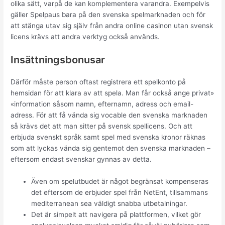
olika sätt, varpå de kan komplementera varandra. Exempelvis
gäller Spelpaus bara på den svenska spelmarknaden och för
att stänga utav sig själv från andra online casinon utan svensk
licens krävs att andra verktyg också används.
Insättningsbonusar
Därför måste person oftast registrera ett spelkonto på
hemsidan för att klara av att spela. Man får också ange privat»
«information såsom namn, efternamn, adress och email-
adress. För att få vända sig vocable den svenska marknaden
så krävs det att man sitter på svensk spellicens. Och att
erbjuda svenskt språk samt spel med svenska kronor räknas
som att lyckas vända sig gentemot den svenska marknaden –
eftersom endast svenskar gynnas av detta.
Även om spelutbudet är något begränsat kompenseras
det eftersom de erbjuder spel från NetEnt, tillsammans
mediterranean sea väldigt snabba utbetalningar.
Det är simpelt att navigera på plattformen, vilket gör