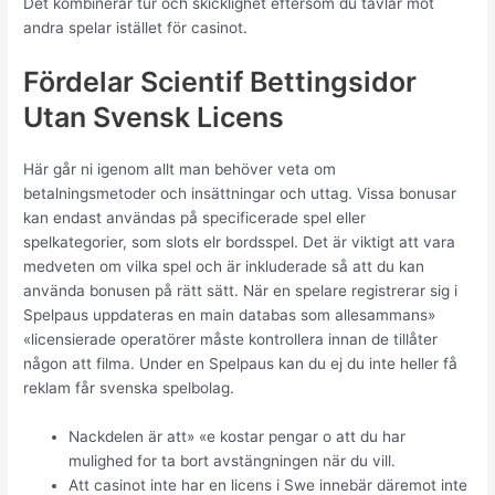
Det kombinerar tur och skicklighet eftersom du tävlar mot
andra spelar istället för casinot.
Fördelar Scientif Bettingsidor
Utan Svensk Licens
Här går ni igenom allt man behöver veta om
betalningsmetoder och insättningar och uttag. Vissa bonusar
kan endast användas på specificerade spel eller
spelkategorier, som slots elr bordsspel. Det är viktigt att vara
medveten om vilka spel och är inkluderade så att du kan
använda bonusen på rätt sätt. När en spelare registrerar sig i
Spelpaus uppdateras en main databas som allesammans»
«licensierade operatörer måste kontrollera innan de tillåter
någon att filma. Under en Spelpaus kan du ej du inte heller få
reklam får svenska spelbolag.
Nackdelen är att» «e kostar pengar o att du har
mulighed for ta bort avstängningen när du vill.
Att casinot inte har en licens i Swe innebär däremot inte