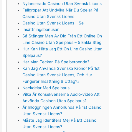
Nylanserade Casinon Utan Svensk Licens
Fallgropar Att Undvika När Du Spelar På
Casino Utan Svensk Licens
Casino Utan Svensk Licens – Se
Insättningsbonusar
Så Stänger Man Av Dig Från Ett Online On
Line Casino Utan Spelpaus – 5 Enkla Steg
Hur Kan Hitta Jag Ett On Line Casino Utan
Spelpaus?
Har Man Tecken På Spelberoende?
Kan Jag Använda Svenska Kronor På 1st
Casino Utan Svensk Licens, Och Hur
Fungerar Insättning 6 Uttag?»
Nackdelar Med Spelpaus
Vilka Är Konsekvenserna Audio-video Att
Använda Casinon Utan Spelpaus?
Är Inloggningen Annorlunda På 1st Casino
Utan Svensk Licens?
Måste Jag Identifera Mej På Ett Casino
Utan Svensk Licens?