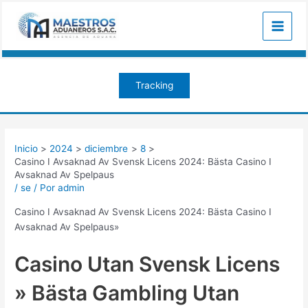
Ir
Navegación
Main
al
de
Menu
contenido
entradas
Tracking
Inicio
2024
diciembre
8
Casino I Avsaknad Av Svensk Licens 2024: Bästa Casino I
Avsaknad Av Spelpaus
/
se
/ Por
admin
Casino I Avsaknad Av Svensk Licens 2024: Bästa Casino I
Avsaknad Av Spelpaus»
Casino Utan Svensk Licens
» Bästa Gambling Utan