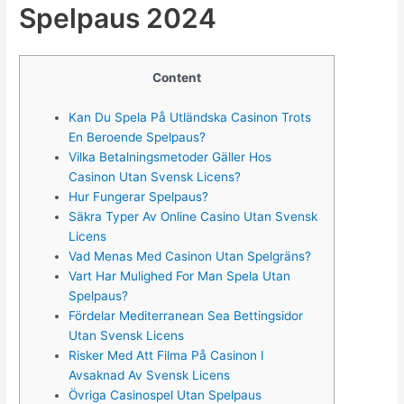
Spelpaus 2024
Content
Kan Du Spela På Utländska Casinon Trots
En Beroende Spelpaus?
Vilka Betalningsmetoder Gäller Hos
Casinon Utan Svensk Licens?
Hur Fungerar Spelpaus?
Säkra Typer Av Online Casino Utan Svensk
Licens
Vad Menas Med Casinon Utan Spelgräns?
Vart Har Mulighed For Man Spela Utan
Spelpaus?
Fördelar Mediterranean Sea Bettingsidor
Utan Svensk Licens
Risker Med Att Filma På Casinon I
Avsaknad Av Svensk Licens
Övriga Casinospel Utan Spelpaus