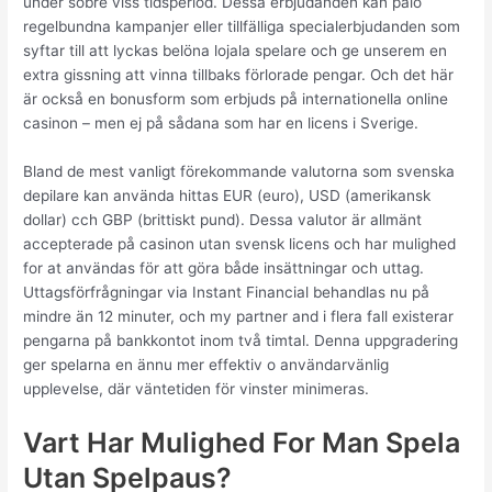
under sobre viss tidsperiod. Dessa erbjudanden kan palo
regelbundna kampanjer eller tillfälliga specialerbjudanden som
syftar till att lyckas belöna lojala spelare och ge unserem en
extra gissning att vinna tillbaks förlorade pengar. Och det här
är också en bonusform som erbjuds på internationella online
casinon – men ej på sådana som har en licens i Sverige.
Bland de mest vanligt förekommande valutorna som svenska
depilare kan använda hittas EUR (euro), USD (amerikansk
dollar) cch GBP (brittiskt pund). Dessa valutor är allmänt
accepterade på casinon utan svensk licens och har mulighed
for at användas för att göra både insättningar och uttag.
Uttagsförfrågningar via Instant Financial behandlas nu på
mindre än 12 minuter, och my partner and i flera fall existerar
pengarna på bankkontot inom två timtal. Denna uppgradering
ger spelarna en ännu mer effektiv o användarvänlig
upplevelse, där väntetiden för vinster minimeras.
Vart Har Mulighed For Man Spela
Utan Spelpaus?