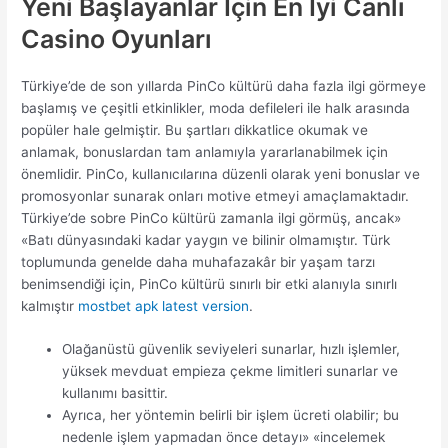
Yeni Başlayanlar İçin En İyi Canlı
Casino Oyunları
Türkiye’de de son yıllarda PinCo kültürü daha fazla ilgi görmeye
başlamış ve çeşitli etkinlikler, moda defileleri ile halk arasında
popüler hale gelmiştir. Bu şartları dikkatlice okumak ve
anlamak, bonuslardan tam anlamıyla yararlanabilmek için
önemlidir. PinCo, kullanıcılarına düzenli olarak yeni bonuslar ve
promosyonlar sunarak onları motive etmeyi amaçlamaktadır.
Türkiye’de sobre PinCo kültürü zamanla ilgi görmüş, ancak»
«Batı dünyasındaki kadar yaygın ve bilinir olmamıştır. Türk
toplumunda genelde daha muhafazakâr bir yaşam tarzı
benimsendiği için, PinCo kültürü sınırlı bir etki alanıyla sınırlı
kalmıştır
mostbet apk latest version
.
Olağanüstü güvenlik seviyeleri sunarlar, hızlı işlemler,
yüksek mevduat empieza çekme limitleri sunarlar ve
kullanımı basittir.
Ayrıca, her yöntemin belirli bir işlem ücreti olabilir; bu
nedenle işlem yapmadan önce detayı» «incelemek