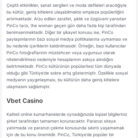
Çeşitli etkinlikler, sanat sergileri ve moda defileleri aracılığıyla
bu kültür, geniş kitlelere ulaşabilmekte empieza popülerliğini
artırmaktadır. Arzu edilen zarafet, şıklık ve özgüveni yansıtan
PinCo tarzı, the woman geçen gün daha fazla kişi tarafından
benimsenmektedir. Diğer bir şikayet konusu ise, PinCo
paylaşımlarının bazı sosyal medya politikalarına uymaması ve
bu nedenle içeriklerin kaldırılmasıdır. Örneğin, bazı kullanıcılar
PinCo fotoğraflarının müstehcen veya uygunsuz olarak
nitelendirilmesi nedeniyle hesaplarının askıya alındığını
belirtmektedir. PinCo kültürünün popülaritesi tüm dünyada
olduğu gibi Türkiye’de sobre artış göstermiştir. Özellikle sosyal
medyanın yaygınlaşması, bu kültürün daha geniş kitlelere
ulaşmasını sağlamıştır.
Vbet Casino
Kaliteli online kumarhanelerde oynadığınızda kişisel bilgileriniz
şirket tarafından tamamen korunacaktır. Paranızı siteye
yatırmada ve paranızı çekme konusunda sıkıntı yaşamamak
için de bu konu önemlidir. PinCo, Türkiye’de popüler bir