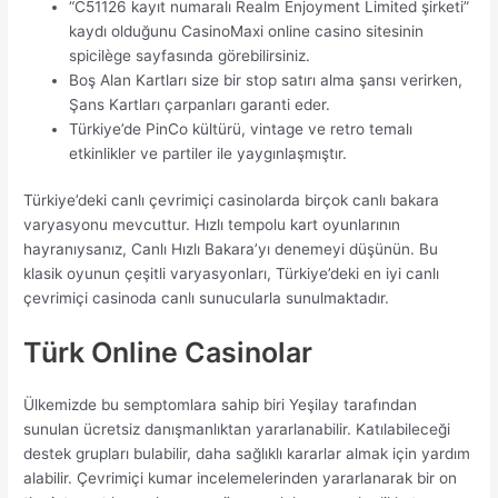
“C51126 kayıt numaralı Realm Enjoyment Limited şirketi”
kaydı olduğunu CasinoMaxi online casino sitesinin
spicilège sayfasında görebilirsiniz.
Boş Alan Kartları size bir stop satırı alma şansı verirken,
Şans Kartları çarpanları garanti eder.
Türkiye’de PinCo kültürü, vintage ve retro temalı
etkinlikler ve partiler ile yaygınlaşmıştır.
Türkiye’deki canlı çevrimiçi casinolarda birçok canlı bakara
varyasyonu mevcuttur. Hızlı tempolu kart oyunlarının
hayranıysanız, Canlı Hızlı Bakara’yı denemeyi düşünün. Bu
klasik oyunun çeşitli varyasyonları, Türkiye’deki en iyi canlı
çevrimiçi casinoda canlı sunucularla sunulmaktadır.
Türk Online Casinolar
Ülkemizde bu semptomlara sahip biri Yeşilay tarafından
sunulan ücretsiz danışmanlıktan yararlanabilir. Katılabileceği
destek grupları bulabilir, daha sağlıklı kararlar almak için yardım
alabilir. Çevrimiçi kumar incelemelerinden yararlanarak bir on