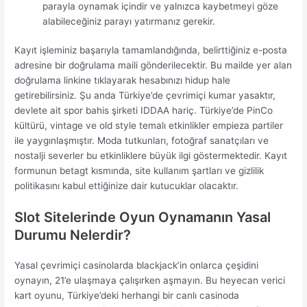
parayla oynamak içindir ve yalnızca kaybetmeyi göze
alabileceğiniz parayı yatırmanız gerekir.
Kayıt işleminiz başarıyla tamamlandığında, belirttiğiniz e-posta
adresine bir doğrulama maili gönderilecektir. Bu mailde yer alan
doğrulama linkine tıklayarak hesabınızı hidup hale
getirebilirsiniz. Şu anda Türkiye’de çevrimiçi kumar yasaktır,
devlete ait spor bahis şirketi IDDAA hariç. Türkiye’de PinCo
kültürü, vintage ve old style temalı etkinlikler empieza partiler
ile yaygınlaşmıştır. Moda tutkunları, fotoğraf sanatçıları ve
nostalji severler bu etkinliklere büyük ilgi göstermektedir. Kayıt
formunun betagt kısmında, site kullanım şartları ve gizlilik
politikasını kabul ettiğinize dair kutucuklar olacaktır.
Slot Sitelerinde Oyun Oynamanın Yasal
Durumu Nelerdir?
Yasal çevrimiçi casinolarda blackjack’in onlarca çeşidini
oynayın, 21’e ulaşmaya çalışırken aşmayın. Bu heyecan verici
kart oyunu, Türkiye’deki herhangi bir canlı casinoda