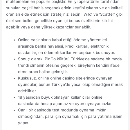
muhtemelen en popüler başlıktır. En iyi operatörler tarafından
sunulan çeşitli bahis seçeneklerinin keyfini çıkarın ve en kaliteli
oranları elde etmek için stratejinizi seçin. ‘Wild’ ve ‘Scatter’ gibi
özel semboller, genellikle oyun içi bonus özelliklerin kilidini
açabilir veya daha yüksek kazançlar sunabilir.
Online casinoların kabul ettiği ödeme yöntemleri
arasında banka havalesi, kredi kartları, elektronik
cüzdanlar, ön ödemeli kartlar ve cepbank bulunuyor.
Sonuç olarak, PinCo kültürü Türkiye’de sadece bir moda
trendi olmanın ötesine geçerek, bireylerin kendini ifade
etme aracı haline gelmiştir.
Kuşkusuz, online online casino sitelerinde oynayan
oyuncular, bunun Türkiye’de yasal olup olmadığını merak
edebilirler.
18 yaşından büyük olmayan kullanıcılar online
casinolarda hesap açamaz ve oyun oynayamazlar.
Canlı bir casinoda test modunda oynama imkânı
olmadığından, para için oynamak için para yatırma işlemi
yapın.