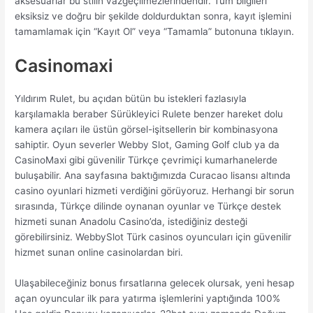
aksesuarlar bu stilin vazgeçilmezlerindendir. Tüm bilgileri
eksiksiz ve doğru bir şekilde doldurduktan sonra, kayıt işlemini
tamamlamak için “Kayıt Ol” veya “Tamamla” butonuna tıklayın.
Casinomaxi
Yıldırım Rulet, bu açıdan bütün bu istekleri fazlasıyla
karşılamakla beraber Sürükleyici Rulete benzer hareket dolu
kamera açıları ile üstün görsel-işitsellerin bir kombinasyona
sahiptir. Oyun severler Webby Slot, Gaming Golf club ya da
CasinoMaxi gibi güvenilir Türkçe çevrimiçi kumarhanelerde
buluşabilir. Ana sayfasına baktığımızda Curacao lisansı altında
casino oyunlari hizmeti verdiğini görüyoruz. Herhangi bir sorun
sırasında, Türkçe dilinde oynanan oyunlar ve Türkçe destek
hizmeti sunan Anadolu Casino’da, istediğiniz desteği
görebilirsiniz. WebbySlot Türk casinos oyuncuları için güvenilir
hizmet sunan online casinolardan biri.
Ulaşabileceğiniz bonus fırsatlarına gelecek olursak, yeni hesap
açan oyuncular ilk para yatırma işlemlerini yaptığında 100%