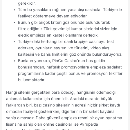
gereklidir.
Tüm bu yasaklara rağmen yasa dışı casinolar Türkiye’de
faaliyet göstermeye devam ediyorlar.
Bunun gibi birçok kriteri göz önünde bulundurarak
filtrelediğimiz Türk çevrimiçi kumar sitelerini sizler için
eledik empieza en kaliteli olanlarını derledik.
Türkiye’deki herhangi bir canlı krupiye casinoyu test
ederken, oyunların sayısını ve türlerini, video akış
kalitesini ve bahis limitlerini göz önünde bulunduruyoruz.
Bunların yanı sıra, PinCo Casino’nun hoş geldin
bonuslarından, haftalık promosyonlara empieza sadakat
programlarına kadar çeşitli bonus ve promosyon teklifleri
bulunmaktadır.
Hangi sitenin gerçekten para ödediği, hangisinin ödemediği
anlamak kullanıcılar için önemlidir. Aradaki durante büyük
farklardan biri, bazı casino sitelerinin adresi hiçbir şirket kaydı
olmadan faaliyet gösterirken, diğerlerinin bir şirket kaydına
sahip olmasıdır. Daha güvenli empieza resmi bir oyun oynatma
lisansına sahip olan online casinolar ise Avrupa’da