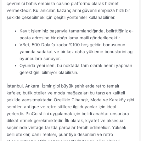
çevrimiçi bahis empieza casino platformu olarak hizmet
vermektedir. Kullanıcılar, kazançlarını güvenli empieza hızlı bir
şekilde çekebilmek için çeşitli yöntemler kullanabilirler.
Kayıt işleminiz başarıyla tamamlandığında, belirttiğiniz e-
posta adresine bir doğrulama maili gönderilecektir.
VBet, 500 Dolar’a kadar %100 hoş geldin bonusunun
yanında sadakat ve bir kez daha yükleme bonuslarini ag
oyunculara sunuyor.
Oyunda yeni isen, bu noktada tam olarak nenni yapman
gerektiğini bilmiyor olabilirsin.
İstanbul, Ankara, İzmir gibi büyük şehirlerde retro temalı
kafeler, butik oteller ve moda mağazaları bu tarzı en kaliteli
şekilde yansıtmaktadır. Özellikle Cihangir, Moda ve Karaköy gibi
semtler, antique ve retro sitillere ilgi duyanlar için ideal
yerlerdir. PinCo stilini uygulamak için belirli anahtar unsurlara
dikkat etmek gerekmektedir. İlk olarak, kıyafet ve aksesuar
seçiminde vintage tarzda parçalar tercih edilmelidir. Yüksek
belli etekler, canlı renkler, puantiye desenleri ve retro