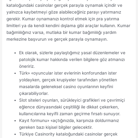
kataloğundaki casinolar gerçek parayla oynamak içindir ve
yalnızca kaybetmeyi göze alabileceğiniz parayı yatırmanız
gerekir. Kumar oynamanızı kontrol etmek için pra yatırma
limitleri ya da kendi kendini dışlama gibi araçlar kullanın. Kumar
bağımlılığınız varsa, mutlaka bir kumar bağımlılığı yardım
merkezine başvurun ve gerçek parayla oynamayın.
Ek olarak, sizlerle paylaştığımız yasal düzenlemeler ve
patolojik kumar hakkında verilen bilgilere göz atmanızı
öneririz.
Türk» «oyuncular ister evlerinin konforundan ister
yoldayken, gerçek krupiyeler tarafından yönetilen
masalarda geleneksel casino oyunlarının keyfini
çıkarabiliyorlar.
Slot siteleri oyunları, sürükleyici grafikleri ve çevrimiçi
eğlence dünyasındaki çeşitliliği ile dikkat çekerken,
kullanıcılarına keyifli zaman geçirme fırsatı sunuyor.
Kayıt formunu» «açtığınızda, karşınıza doldurmanız
gereken bazı kişisel bilgiler gelecektir.
Türkiye Casinority kataloğundaki casinolar gerçek