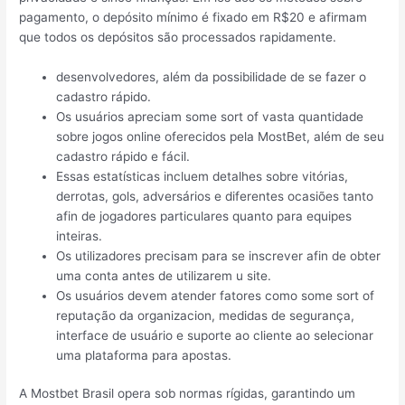
pagamento, o depósito mínimo é fixado em R$20 e afirmam
que todos os depósitos são processados rapidamente.
desenvolvedores, além da possibilidade de se fazer o
cadastro rápido.
Os usuários apreciam some sort of vasta quantidade
sobre jogos online oferecidos pela MostBet, além de seu
cadastro rápido e fácil.
Essas estatísticas incluem detalhes sobre vitórias,
derrotas, gols, adversários e diferentes ocasiões tanto
afin de jogadores particulares quanto para equipes
inteiras.
Os utilizadores precisam para se inscrever afin de obter
uma conta antes de utilizarem u site.
Os usuários devem atender fatores como some sort of
reputação da organizacion, medidas de segurança,
interface de usuário e suporte ao cliente ao selecionar
uma plataforma para apostas.
A Mostbet Brasil opera sob normas rígidas, garantindo um