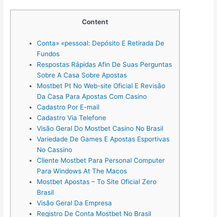
Content
Conta» «pessoal: Depósito E Retirada De
Fundos
Respostas Rápidas Afin De Suas Perguntas
Sobre A Casa Sobre Apostas
Mostbet Pt No Web-site Oficial E Revisão
Da Casa Para Apostas Com Casino
Cadastro Por E-mail
Cadastro Via Telefone
Visão Geral Do Mostbet Casino No Brasil
Variedade De Games E Apostas Esportivas
No Cassino
Cliente Mostbet Para Personal Computer
Para Windows At The Macos
Mostbet Apostas – To Site Oficial Zero
Brasil
Visão Geral Da Empresa
Registro De Conta Mostbet No Brasil