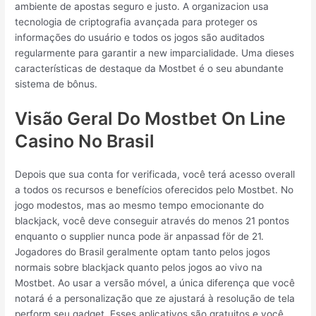
ambiente de apostas seguro e justo. A organizacion usa
tecnologia de criptografia avançada para proteger os
informações do usuário e todos os jogos são auditados
regularmente para garantir a new imparcialidade. Uma dieses
características de destaque da Mostbet é o seu abundante
sistema de bônus.
Visão Geral Do Mostbet On Line
Casino No Brasil
Depois que sua conta for verificada, você terá acesso overall
a todos os recursos e benefícios oferecidos pelo Mostbet. No
jogo modestos, mas ao mesmo tempo emocionante do
blackjack, você deve conseguir através do menos 21 pontos
enquanto o supplier nunca pode är anpassad för de 21.
Jogadores do Brasil geralmente optam tanto pelos jogos
normais sobre blackjack quanto pelos jogos ao vivo na
Mostbet. Ao usar a versão móvel, a única diferença que você
notará é a personalização que ze ajustará à resolução de tela
perform seu gadget. Esses aplicativos são gratuitos e você