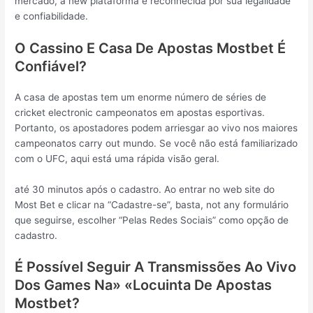
mercado, a new plataforma é reconhecida por sua legalidade
e confiabilidade.
O Cassino E Casa De Apostas Mostbet É
Confiável?
A casa de apostas tem um enorme número de séries de
cricket electronic campeonatos em apostas esportivas.
Portanto, os apostadores podem arriesgar ao vivo nos maiores
campeonatos carry out mundo. Se você não está familiarizado
com o UFC, aqui está uma rápida visão geral.
até 30 minutos após o cadastro. Ao entrar no web site do
Most Bet e clicar na “Cadastre-se”, basta, not any formulário
que seguirse, escolher “Pelas Redes Sociais” como opção de
cadastro.
É Possível Seguir A Transmissões Ao Vivo
Dos Games Na» «Locuinta De Apostas
Mostbet?