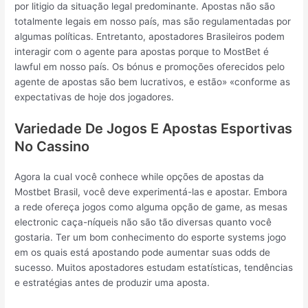
por litigio da situação legal predominante. Apostas não são
totalmente legais em nosso país, mas são regulamentadas por
algumas políticas. Entretanto, apostadores Brasileiros podem
interagir com o agente para apostas porque to MostBet é
lawful em nosso país. Os bónus e promoções oferecidos pelo
agente de apostas são bem lucrativos, e estão» «conforme as
expectativas de hoje dos jogadores.
Variedade De Jogos E Apostas Esportivas
No Cassino
Agora la cual você conhece while opções de apostas da
Mostbet Brasil, você deve experimentá-las e apostar. Embora
a rede ofereça jogos como alguma opção de game, as mesas
electronic caça-níqueis não são tão diversas quanto você
gostaria. Ter um bom conhecimento do esporte systems jogo
em os quais está apostando pode aumentar suas odds de
sucesso. Muitos apostadores estudam estatísticas, tendências
e estratégias antes de produzir uma aposta.