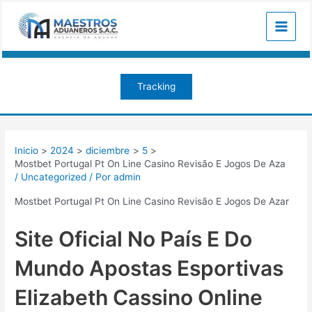
Ir
Navegación
Main
al
de
Menu
contenido
entradas
Tracking
Inicio
2024
diciembre
5
Mostbet Portugal Pt On Line Casino Revisão E Jogos De Aza
/
Uncategorized
/ Por
admin
Mostbet Portugal Pt On Line Casino Revisão E Jogos De Azar
Site Oficial No País E Do
Mundo Apostas Esportivas
Elizabeth Cassino Online