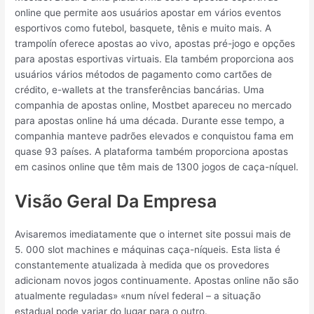
online que permite aos usuários apostar em vários eventos
esportivos como futebol, basquete, tênis e muito mais. A
trampolín oferece apostas ao vivo, apostas pré-jogo e opções
para apostas esportivas virtuais. Ela também proporciona aos
usuários vários métodos de pagamento como cartões de
crédito, e-wallets at the transferências bancárias. Uma
companhia de apostas online, Mostbet apareceu no mercado
para apostas online há uma década. Durante esse tempo, a
companhia manteve padrões elevados e conquistou fama em
quase 93 países. A plataforma também proporciona apostas
em casinos online que têm mais de 1300 jogos de caça-níquel.
Visão Geral Da Empresa
Avisaremos imediatamente que o internet site possui mais de
5. 000 slot machines e máquinas caça-níqueis. Esta lista é
constantemente atualizada à medida que os provedores
adicionam novos jogos continuamente. Apostas online não são
atualmente reguladas» «num nível federal – a situação
estadual pode variar do lugar para o outro.