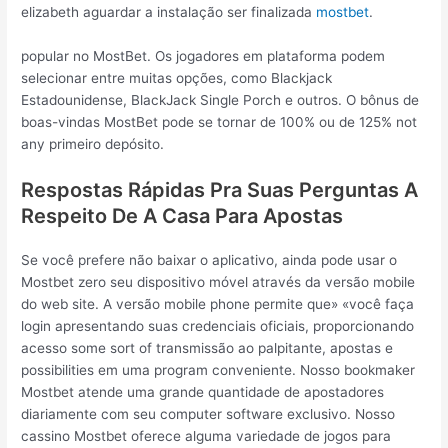
elizabeth aguardar a instalação ser finalizada
mostbet
.
popular no MostBet. Os jogadores em plataforma podem
selecionar entre muitas opções, como Blackjack
Estadounidense, BlackJack Single Porch e outros. O bônus de
boas-vindas MostBet pode se tornar de 100% ou de 125% not
any primeiro depósito.
Respostas Rápidas Pra Suas Perguntas A
Respeito De A Casa Para Apostas
Se você prefere não baixar o aplicativo, ainda pode usar o
Mostbet zero seu dispositivo móvel através da versão mobile
do web site. A versão mobile phone permite que» «você faça
login apresentando suas credenciais oficiais, proporcionando
acesso some sort of transmissão ao palpitante, apostas e
possibilities em uma program conveniente. Nosso bookmaker
Mostbet atende uma grande quantidade de apostadores
diariamente com seu computer software exclusivo. Nosso
cassino Mostbet oferece alguma variedade de jogos para