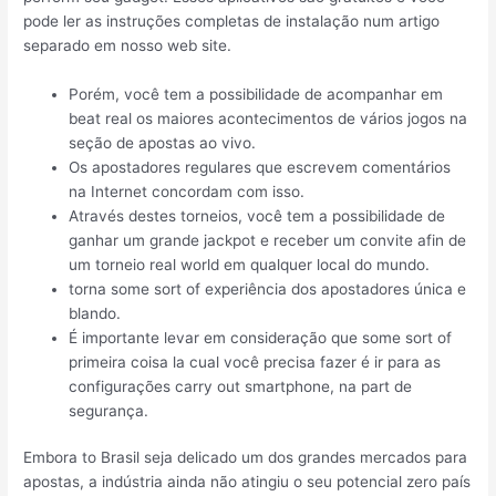
pode ler as instruções completas de instalação num artigo
separado em nosso web site.
Porém, você tem a possibilidade de acompanhar em
beat real os maiores acontecimentos de vários jogos na
seção de apostas ao vivo.
Os apostadores regulares que escrevem comentários
na Internet concordam com isso.
Através destes torneios, você tem a possibilidade de
ganhar um grande jackpot e receber um convite afin de
um torneio real world em qualquer local do mundo.
torna some sort of experiência dos apostadores única e
blando.
É importante levar em consideração que some sort of
primeira coisa la cual você precisa fazer é ir para as
configurações carry out smartphone, na part de
segurança.
Embora to Brasil seja delicado um dos grandes mercados para
apostas, a indústria ainda não atingiu o seu potencial zero país