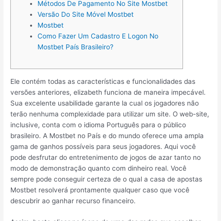
Métodos De Pagamento No Site Mostbet
Versão Do Site Móvel Mostbet
Mostbet
Como Fazer Um Cadastro E Logon No
Mostbet País Brasileiro?
Ele contém todas as características e funcionalidades das
versões anteriores, elizabeth funciona de maneira impecável.
Sua excelente usabilidade garante la cual os jogadores não
terão nenhuma complexidade para utilizar um site. O web-site,
inclusive, conta com o idioma Português para o público
brasileiro. A Mostbet no País e do mundo oferece uma ampla
gama de ganhos possíveis para seus jogadores. Aqui você
pode desfrutar do entretenimento de jogos de azar tanto no
modo de demonstração quanto com dinheiro real. Você
sempre pode conseguir certeza de o qual a casa de apostas
Mostbet resolverá prontamente qualquer caso que você
descubrir ao ganhar recurso financeiro.