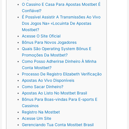
O Cassino E Casa Para Apostas Mostbet É
Confiável?
É Possível Assistir A Transmissões Ao Vivo
Dos Jogos Na» «Locuinta De Apostas
Mostbet?
Acesse O Site Oficial
Bônus Para Novos Jogadores
Quais São Operating System Bônus E
Promoções Da Mostbet?
Como Posso Adherirse Dinheiro À Minha
Conta Mostbet?
Processo De Registro Elizabeth Verificação
Apostas Ao Vivo Disponíveis
Como Sacar Dinheiro?
Apostas Ao Listo No Mostbet Brasil
Bônus Para Boas-vindas Para E-sports E
Cassinos
Registro Na Mostbet
Acesse Um Site
Gerenciando Tua Conta Mostbet Brasil