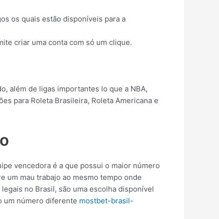
gos os quais estão disponíveis para a
ite criar uma conta com só um clique.
 além de ligas importantes lo que a NBA,
es para Roleta Brasileira, Roleta Americana e
no
uipe vencedora é a que possui o maior número
obre um mau trabajo ao mesmo tempo onde
 legais no Brasil, são uma escolha disponível
ndo um número diferente
mostbet-brasil-