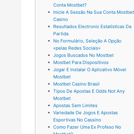
Conta Mostbet?
Inicie A Sessão Na Sua Conta Mostbet
Casino
Resultados Electronic Estatísticas Da
Partida
No Formulário, Seleção A Opção
«pelas Redes Sociais»
Jogos Buscados No Mostbet
Mostbet Para Dispositivos
Jogar E Instalar O Aplicativo Móvel
Mostbet
Mostbet Casino Brasil
Tipos De Apostas E Odds Not Any
Mostbet
Apostas Sem Limites
Variedade De Jogos E Apostas
Esportivas No Cassino
Como Fazer Uma Ex Profeso No