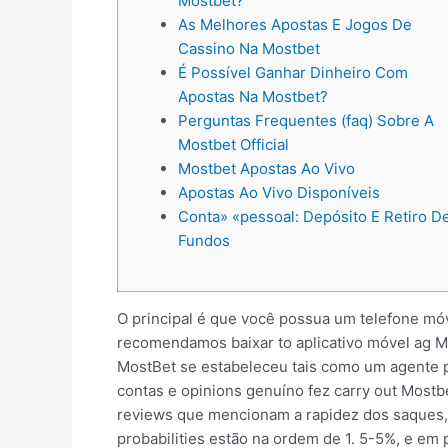
Mostbet?
As Melhores Apostas E Jogos De
Cassino Na Mostbet
É Possível Ganhar Dinheiro Com
Apostas Na Mostbet?
Perguntas Frequentes (faq) Sobre A
Mostbet Official
Mostbet Apostas Ao Vivo
Apostas Ao Vivo Disponíveis
Conta» «pessoal: Depósito E Retiro D
Fundos
O principal é que você possua um telefone móv
recomendamos baixar to aplicativo móvel ag M
MostBet se estabeleceu tais como um agente pa
contas e opinions genuíno fez carry out Mostb
reviews que mencionam a rapidez dos saques, f
probabilities estão na ordem de 1. 5-5%, e em