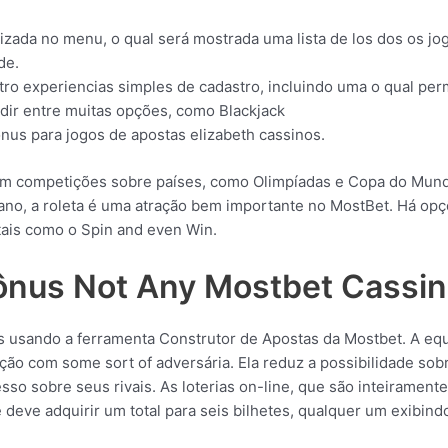
izada no menu, o qual será mostrada uma lista de los dos os jo
de.
o experiencias simples de cadastro, incluindo uma o qual perm
ir entre muitas opções, como Blackjack
nus para jogos de apostas elizabeth cassinos.
m competições sobre países, como Olimpíadas e Copa do Mundo,
no, a roleta é uma atração bem importante no MostBet. Há opçõ
tais como o Spin and even Win.
nus Not Any Mostbet Cassi
s usando a ferramenta Construtor de Apostas da Mostbet. A eq
ção com some sort of adversária. Ela reduz a possibilidade s
so sobre seus rivais. As loterias on-line, que são inteiramente
e deve adquirir um total para seis bilhetes, qualquer um exibi