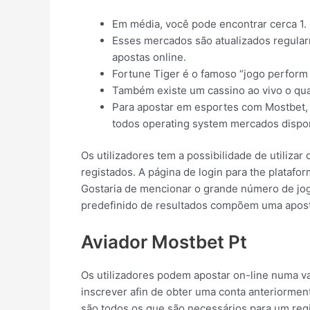
Em média, você pode encontrar cerca 1.
Esses mercados são atualizados regula
apostas online.
Fortune Tiger é o famoso “jogo perform 
Também existe um cassino ao vivo o qua
Para apostar em esportes com Mostbet, v
todos operating system mercados dispon
Os utilizadores tem a possibilidade de utilizar
registados. A página de login para the platafo
Gostaria de mencionar o grande número de jog
predefinido de resultados compõem uma aposta
Aviador Mostbet Pt
Os utilizadores podem apostar on-line numa va
inscrever afin de obter uma conta anteriormen
são todos os que são necessários para um regi