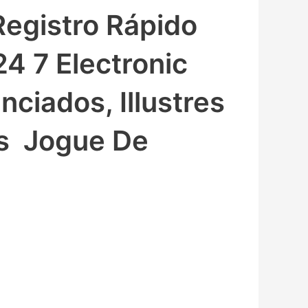
 Registro Rápido
24 7 Electronic
ciados, Illustres
 ️ Jogue De