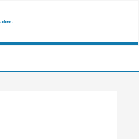
maciones