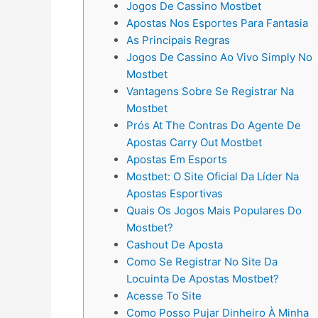
Jogos De Cassino Mostbet
Apostas Nos Esportes Para Fantasia
As Principais Regras
Jogos De Cassino Ao Vivo Simply No
Mostbet
Vantagens Sobre Se Registrar Na
Mostbet
Prós At The Contras Do Agente De
Apostas Carry Out Mostbet
Apostas Em Esports
Mostbet: O Site Oficial Da Líder Na
Apostas Esportivas
Quais Os Jogos Mais Populares Do
Mostbet?
Cashout De Aposta
Como Se Registrar No Site Da
Locuinta De Apostas Mostbet?
Acesse To Site
Como Posso Pujar Dinheiro À Minha