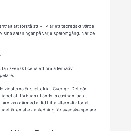
tralt att förstå att RTP är ett teoretiskt värde
av sina satsningar på varje spelomgång. När de
.
utan svensk licens ett bra alternativ.
pelare.
vinsterna är skattefria i Sverige. Det går
jlighet att förbuda utländska casinon, adult
are kan därmed alltid hitta alternativ för att
budet är en stark anledning för svenska spelare