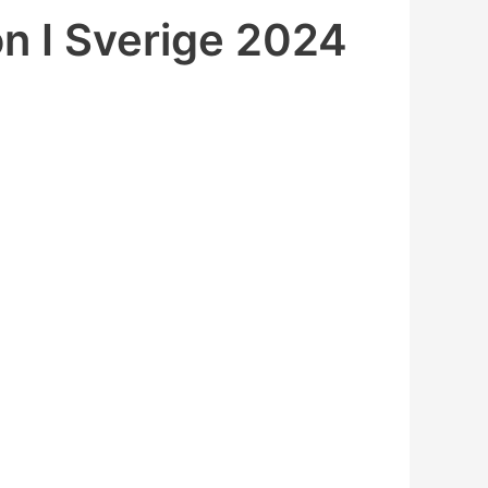
n I Sverige 2024