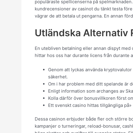
populäraste spellicenserna på spelmarknaden. För
kundrecensioner av casinot du tänkt testa före d
vägrar de att betala ut pengarna. En annan förd
Utländska Alternativ 
En utebliven betalning eller annan dispyt med c
hittar hos oss har durante licens från durante a
Genom att lyckas använda kryptovalutor k
säkerhet.
Om i har problem med ditt spelande är d
Enligt information som archanges av Skat
Kolla därför över bonusvillkoren först o
Ett svenskt casino hittas tillgängliga p
Dessa casinon erbjuder både fler och större 
kampanjer o turneringar, reload-bonusar, cashb