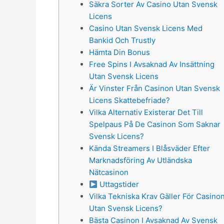
Säkra Sorter Av Casino Utan Svensk
Licens
Casino Utan Svensk Licens Med
Bankid Och Trustly
Hämta Din Bonus
Free Spins I Avsaknad Av Insättning
Utan Svensk Licens
Är Vinster Från Casinon Utan Svensk
Licens Skattebefriade?
Vilka Alternativ Existerar Det Till
Spelpaus På De Casinon Som Saknar
Svensk Licens?
Kända Streamers I Blåsväder Efter
Marknadsföring Av Utländska
Nätcasinon
Uttagstider
Vilka Tekniska Krav Gäller För Casino
Utan Svensk Licens?
Bästa Casinon I Avsaknad Av Svensk