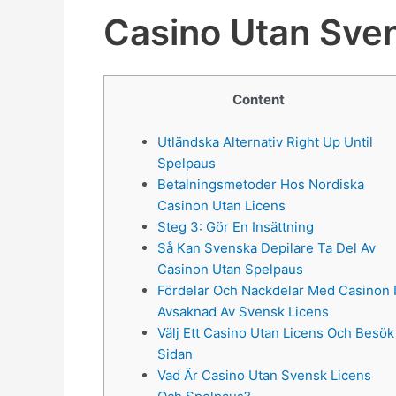
Casino Utan Sven
Content
Utländska Alternativ Right Up Until
Spelpaus
Betalningsmetoder Hos Nordiska
Casinon Utan Licens
Steg 3: Gör En Insättning
Så Kan Svenska Depilare Ta Del Av
Casinon Utan Spelpaus
Fördelar Och Nackdelar Med Casinon 
Avsaknad Av Svensk Licens
Välj Ett Casino Utan Licens Och Besök
Sidan
Vad Är Casino Utan Svensk Licens