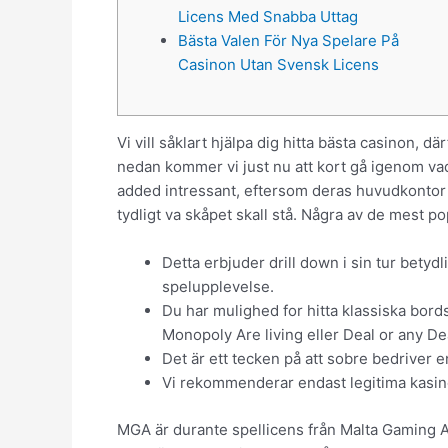
Licens Med Snabba Uttag
Bästa Valen För Nya Spelare På
Casinon Utan Svensk Licens
Vi vill såklart hjälpa dig hitta bästa casinon, d
nedan kommer vi just nu att kort gå igenom vad
added intressant, eftersom deras huvudkontor li
tydligt va skåpet skall stå. Några av de mest 
Detta erbjuder drill down i sin tur betydl
spelupplevelse.
Du har mulighed for hitta klassiska bor
Monopoly Are living eller Deal or any De
Det är ett tecken på att sobre bedriver 
Vi rekommenderar endast legitima kasinon 
MGA är durante spellicens från Malta Gaming Aut