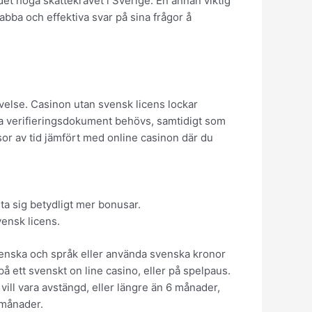
 det höga skattekravet i Sverige. En annan viktig
abba och effektiva svar på sina frågor å
velse. Casinon utan svensk licens lockar
iga verifieringsdokument behövs, samtidigt som
sor av tid jämfört med online casinon där du
ta sig betydligt mer bonusar.
vensk licens.
svenska och språk eller använda svenska kronor
på ett svenskt on line casino, eller på spelpaus.
vill vara avstängd, eller längre än 6 månader,
 månader.