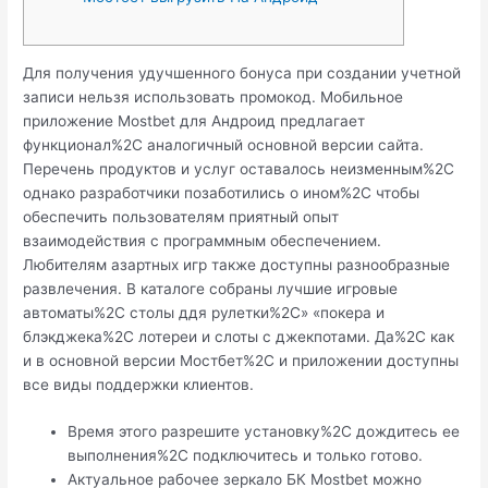
Для получения удучшенного бонуса при создании учетной
записи нельзя использовать промокод. Мобильное
приложение Mostbet для Андроид предлагает
функционал%2C аналогичный основной версии сайта.
Перечень продуктов и услуг оставалось неизменным%2C
однако разработчики позаботились о ином%2C чтобы
обеспечить пользователям приятный опыт
взаимодействия с программным обеспечением.
Любителям азартных игр также доступны разнообразные
развлечения. В каталоге собраны лучшие игровые
автоматы%2C столы ддя рулетки%2C» «покера и
блэкджека%2C лотереи и слоты с джекпотами. Да%2C как
и в основной версии Мостбет%2C и приложении доступны
все виды поддержки клиентов.
Время этого разрешите установку%2C дождитесь ее
выполнения%2C подключитесь и только готово.
Актуальное рабочее зеркало БК Mostbet можно