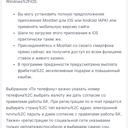
Windows%2FiOS.
Вы могу установить полную предположение
приложения Mostbet дли iOS или Android (APK) или
применять мобильную версию сайта.
Шаги по загрузке этого приложения в iOS
практически такие же.
Присоединяйтесь к Mostbet со своего смартфона
прямо сейчас же получите доступ ко всем функциям
ставок и живого казино.
В программе преданности предусмотрена выплата
фрибетов%2C эксклюзивные подарки а повышенный
кэшбэк.
Выбранное «По телефону» важно указать номер
телефона%2C выбрать валюту же дать согласие со
правилами работы БК. При регистрации по e-mail придется
выбирать страну%2C тип валюты%2C адрес электронной
почты%2C пароль и даем согласие с правилами работы БК.
Также» «регистрации по социальной сети указываем
только неплатежеспособную и выбираем самую соц.