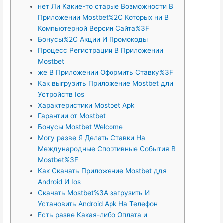
нет Ли Какие-то старые Возможности В
Приложении Mostbet%2C Которых ни В
Компьютерной Версии Сайта%3F
Бонусы%2C Акции И Промокоды
Процесс Регистрации В Приложении
Mostbet
же В Приложении Оформить Ставку%3F
Как выгрузить Приложение Mostbet дли
Устройств Ios
Характеристики Mostbet Apk
Гарантии от Mostbet
Бонусы Mostbet Welcome
Могу разве Я Делать Ставки На
Международные Спортивные События В
Mostbet%3F
Как Скачать Приложение Mostbet ддя
Android И Ios
Скачать Mostbet%3A загрузить И
Установить Android Apk На Телефон
Есть разве Какая-либо Оплата и