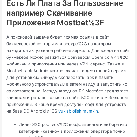
Есть Ли Плата За Пользование
например Скачивание
Приложения Mostbet%3F
А поисковой выдаче будет прямая ссылка в сайт
букмекерской конторы или ресурс%2C на котором
находится актуальное рабочее зеркало. Дли входа на сайт
букмекера можно разжиться браузером Opera со VPN%2C
мобильным приложении или через VPN-сервис. Также в
Mostbet. apk Android можно скачать с десктопной версии.
Для установки» «нибудь скопировать. apk в память
мобильного устройства%2C а затем найду и запустить но
самостоятельно. Международная БК Мостбет предлагает
клиентам играть не только на сайте%2C но и в мобильном
приложении. В наше время доступен софт для устройств
на базе ОС Android и iOS
yuklab olish mumkin
.
Линия%2C роспись%2C коэффициенты и выбора игр
категории «казино» в приложении оператора точно