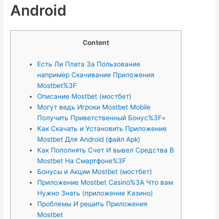
Android
Content
Есть Ли Плата За Пользование
например Скачивание Приложения
Mostbet%3F
Описание Mostbet (мостбет)
Могут ведь Игроки Mostbet Mobile
Получить Приветственный Бонус%3F»
Как Скачать и Установить Приложение
Mostbet Для Android (файл Apk)
Как Пополнять Счет И вывел Средства В
Mostbet На Смартфоне%3F
Бонусы и Акции Mostbet (мостбет)
Приложение Mostbet Casino%3A Что вам
Нужно Знать (приложение Казино)
Проблемы И решить Приложения
Mostbet