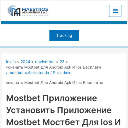
Ir
Navegación
Main
al
de
Menu
contenido
entradas
Tracking
Inicio
2024
noviembre
23
«скачать Mostbet Для Android Apk И Ios Бесплатн
/
mostbet ozbekistonda
/ Por
admin
«скачать Mostbet Для Android Apk И Ios Бесплатно
Mostbet Приложение
Установить Приложение
Mostbet Мостбет Для Ios И