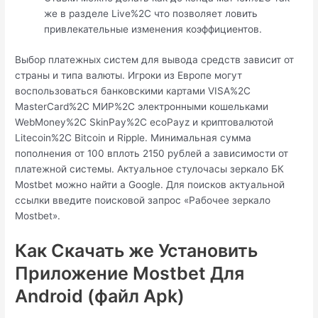
же в разделе Live%2C что позволяет ловить
привлекательные изменения коэффициентов.
Выбор платежных систем для вывода средств зависит от
страны и типа валюты. Игроки из Европе могут
воспользоваться банковскими картами VISA%2C
MasterCard%2C МИР%2C электронными кошельками
WebMoney%2C SkinPay%2C ecoPayz и криптовалютой
Litecoin%2C Bitcoin и Ripple. Минимальная сумма
пополнения от 100 вплоть 2150 рублей а зависимости от
платежной системы. Актуальное стулочасы зеркало БК
Mostbet можно найти а Google. Для поисков актуальной
ссылки введите поисковой запрос «Рабочее зеркало
Mostbet».
Как Скачать же Установить
Приложение Mostbet Для
Android (файл Apk)