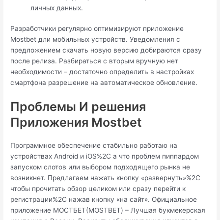
личных данных.
Разработчики регулярно оптимизируют приложение
Mostbet дли мобильных устройств. Уведомления с
предложением скачать новую версию добираются сразу
после релиза. Разбираться с вторым вручную нет
необходимости – достаточно определить в настройках
смартфона разрешение на автоматическое обновление.
Проблемы И решения
Приложения Mostbet
Программное обеспечение стабильно работаю на
устройствах Android и iOS%2C а что проблем пиппардом
запуском слотов или выбором подходящего рынка не
возникнет. Предлагаем нажать кнопку «развернуть»%2C
чтобы прочитать обзор целиком или сразу перейти к
регистрации%2C нажав кнопку «на сайт». Официальное
приложение МОСТБЕТ(MOSTBET) – Лучшая букмекерская