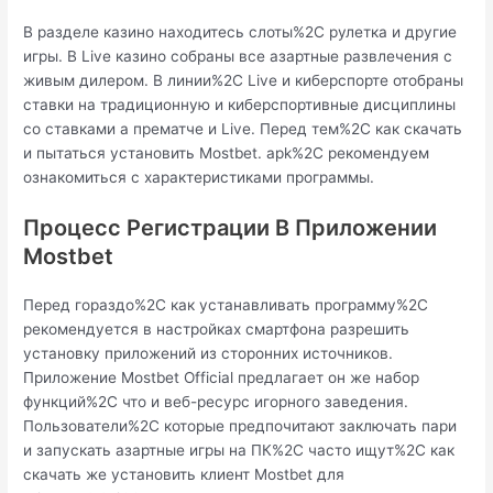
В разделе казино находитесь слоты%2C рулетка и другие
игры. В Live казино собраны все азартные развлечения с
живым дилером. В линии%2C Live и киберспорте отобраны
ставки на традиционную и киберспортивные дисциплины
со ставками а прематче и Live. Перед тем%2C как скачать
и пытаться установить Mostbet. apk%2C рекомендуем
ознакомиться с характеристиками программы.
Процесс Регистрации В Приложении
Mostbet
Перед гораздо%2C как устанавливать программу%2C
рекомендуется в настройках смартфона разрешить
установку приложений из сторонних источников.
Приложение Mostbet Official предлагает он же набор
функций%2C что и веб-ресурс игорного заведения.
Пользователи%2C которые предпочитают заключать пари
и запускать азартные игры на ПК%2C часто ищут%2C как
скачать же установить клиент Mostbet для