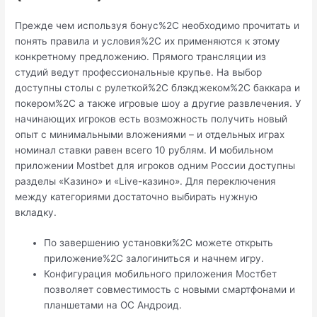
Прежде чем используя бонус%2C необходимо прочитать и
понять правила и условия%2C их применяются к этому
конкретному предложению. Прямого трансляции из
студий ведут профессиональные крупье. На выбор
доступны столы с рулеткой%2C блэкджеком%2C баккара и
покером%2C а также игровые шоу а другие развлечения. У
начинающих игроков есть возможность получить новый
опыт с минимальными вложениями – и отдельных играх
номинал ставки равен всего 10 рублям. И мобильном
приложении Mostbet для игроков одним России доступны
разделы «Казино» и «Live-казино». Для переключения
между категориями достаточно выбирать нужную
вкладку.
По завершению установки%2C можете открыть
приложение%2C залогиниться и начнем игру.
Конфигурация мобильного приложения Мостбет
позволяет совместимость с новыми смартфонами и
планшетами на ОС Андроид.