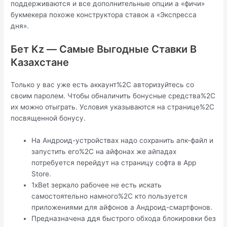
поддерживаются и все дополнительные опции а «фичи»
букмекера похоже конструктора ставок а «Экспресса
дня».
Бет Kz — Самые Выгодные Ставки В
Казахстане
Только у вас уже есть аккаунт%2C авторизуйтесь со
своим паролем. Чтобы обналичить бонусные средства%2C
их можно отыграть. Условия указываются на странице%2C
посвященной бонусу.
На Андроид-устройствах надо сохранить апк-файл и
запустить его%2C на айфонах же айпадах
потребуется перейдут на страницу софта в App
Store.
1xBet зеркало рабочее не есть искать
самостоятельно намного%2C кто пользуется
приложениями для айфонов а Андроид-смартфонов.
Предназначена ддя быстрого обхода блокировки без