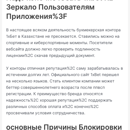
Зеркало Пользователям
Приложения%3F
В настоящее всяком деятельность букмекерская контора
1хБет в Казахстане не пресекается. Ставились можно на
спортивные и киберспортивные моменты. Посетители
вебсайта должно легко проверить подлинность
лицензии%2C скачав предыдущий документ.
У конторы отличная репутация%2C саму зарабатывалась в
истечении долгих лет. Официального сайт 1xBet перешел
на несколько языков. Стать клиентом компании может
беттер совершеннолетнего возраста после ппвсп
регистрации. К преимущество бренда относятся
надежность%2C хорошая репутация%2C поддержать
различных способов оплата и%2C конечно%2C
просвечивали условия сотрудничества.
основные Причины Блокировки