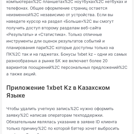
компьютерах%2C планшетах%2C ноутбуках%2C нетбуках и
телефонах. Общее оформление страниц остается
неизменной%2C независимо от устройства. Если вы
наведете курсор на раздел «Больше»%2C вы смогут
получить доступ второму разделам веб-сайта
«Результаты» и «Статистика». Только отличные
инструменты дли оценок результатов событий и
планирования пари%2C которые доступны только на
ПК%2C так и на гаджетах. Бонусы 1xbet kz – одни из самых
разнообразных а рынке БК же включает более 20
вариантов поощрений%2C персональных предложений%2C
а также акций.
Приложение 1xbet Kz в Казахском
Языке
Чтобы удалить учетную запись%2C нужно оформить
заявку%2C написав операторам техподдержки.
Обязательным являлась указание в заявке ID клиента
только причину%2C по которой бэттер хочет выбросить