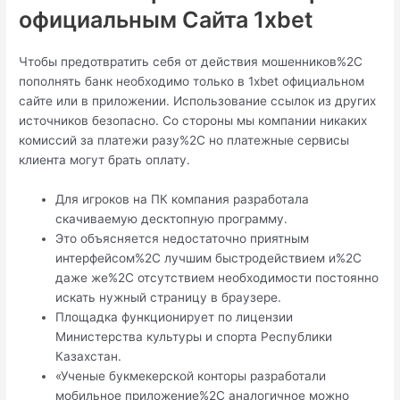
официальным Сайта 1xbet
Чтобы предотвратить себя от действия мошенников%2C
пополнять банк необходимо только в 1xbet официальном
сайте или в приложении. Использование ссылок из других
источников безопасно. Со стороны мы компании никаких
комиссий за платежи разу%2C но платежные сервисы
клиента могут брать оплату.
Для игроков на ПК компания разработала
скачиваемую десктопную программу.
Это объясняется недостаточно приятным
интерфейсом%2C лучшим быстродействием и%2C
даже же%2C отсутствием необходимости постоянно
искать нужный страницу в браузере.
Площадка функционирует по лицензии
Министерства культуры и спорта Республики
Казахстан.
«Ученые букмекерской конторы разработали
мобильное приложение%2C аналогичное можно