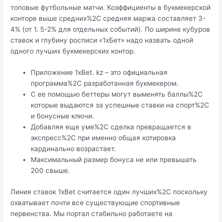
топовые футбольные матчи. Коэффициенты в букмекерской
конторе выше средних%2C средняя маржа составляет 3-
4% (от 1. 5-2% для отдельных событий). По ширине кубуров
ставок и глубину росписи «1хБет» надо назвать одной
одного лучших букмекерских контор.
Приложение 1xBet. kz – это официальная
программа%2C разработанная букмекером.
С ее помощью беттеры могут выменять баллы%2C
которые выдаются за успешные ставки на спорт%2C
и бонусные ключи.
Добавляя еще уме%2C сделка превращается в
экспресс%2C при именно общая котировка
кардинально возрастает.
Максимальный размер бонуса не или превышать
200 свыше.
Линия ставок 1xBet считается один лучших%2C поскольку
охватывает почти все существующие спортивные
первенства. Мы портал стабильно работаете на