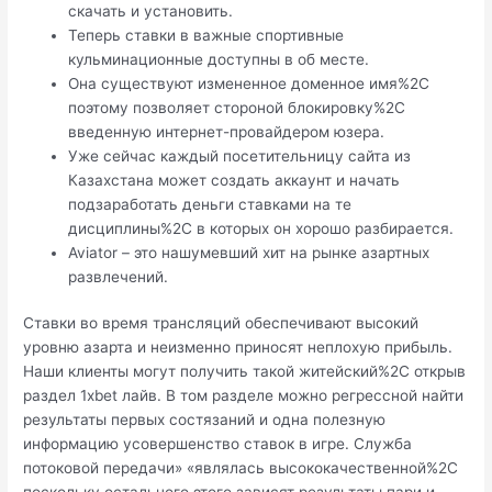
скачать и установить.
Теперь ставки в важные спортивные
кульминационные доступны в об месте.
Она существуют измененное доменное имя%2C
поэтому позволяет стороной блокировку%2C
введенную интернет-провайдером юзера.
Уже сейчас каждый посетительницу сайта из
Казахстана может создать аккаунт и начать
подзаработать деньги ставками на те
дисциплины%2C в которых он хорошо разбирается.
Aviator – это нашумевший хит на рынке азартных
развлечений.
Ставки во время трансляций обеспечивают высокий
уровню азарта и неизменно приносят неплохую прибыль.
Наши клиенты могут получить такой житейский%2C открыв
раздел 1xbet лайв. В том разделе можно регрессной найти
результаты первых состязаний и одна полезную
информацию усовершенство ставок в игре. Служба
потоковой передачи» «являлась высококачественной%2C