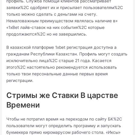
профиль. Служба помощи клиентов рассматривает
заявки%2C одобряет их и присылает пользователям%2C
только можно сделать с деньгами на счету.
Немаловажным преимуществом являлась наличие в»
«1xBet лайв-ставок на них события%2C которые
продолжаются%2C но не завершились.
В казахской платформе 1xbet регистрация доступна а
гражданам Республики Казахстан. Профиль могут создать
исключительно лица%2C старше 21 года. Касается
этого%2C настоятельно рекомендуется использовать
только твои персональные данные первых время
регистрации.
Стримы же Ставки В царстве
Времени
Чтобы не потратил время на переходом по сайту БК%2C
пользователи могут определить программу и запускать
букмекера прямо киромарусом рабочего стола. «Иксы»