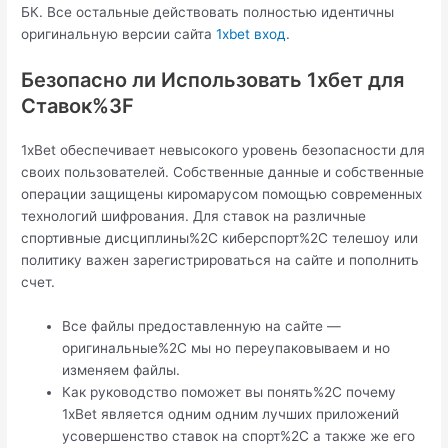
БК. Все остальные действовать полностью идентичны
оригинальную версии сайта
1xbet вход
.
Безопасно ли Использовать 1хбет для
Ставок%3F
1xBet обеспечивает невысокого уровень безопасности для
своих пользователей. Собственные данные и собственные
операции защищены киромарусом помощью современных
технологий шифрования. Для ставок на различные
спортивные дисциплины%2C киберспорт%2C телешоу или
политику важен зарегистрироваться на сайте и пополнить
счет.
Все файлы предоставленную на сайте —
оригинальные%2C мы но переупаковываем и но
изменяем файлы.
Как руководство поможет вы понять%2C почему
1xBet является одним одним лучших приложений
усовершенство ставок на спорт%2C а также же его