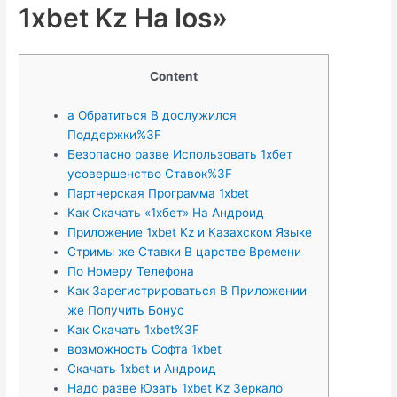
1xbet Kz На Ios»
Content
а Обратиться В дослужился
Поддержки%3F
Безопасно разве Использовать 1хбет
усовершенство Ставок%3F
Партнерская Программа 1xbet
Как Скачать «1хбет» На Андроид
Приложение 1xbet Kz и Казахском Языке
Стримы же Ставки В царстве Времени
По Номеру Телефона
Как Зарегистрироваться В Приложении
же Получить Бонус
Как Скачать 1xbet%3F
возможность Софта 1xbet
Скачать 1xbet и Андроид
Надо разве Юзать 1xbet Kz Зеркало