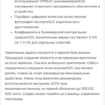
использования VPN%2C анонимайзеров%2C
скачивания стороннего программного обеспечения и
устройство.
Подойдет цифровая копия или качественная
фотография паспорта%2C водительского
удостоверения.
Коэффициенты в букмекерской конторе выше
средних%2C значительная маржа составляет 3-4%
(от 1. 5-2% для отдельных событий).
Зеркальные адреса находятся а единой базе данных.
Процедуры создания аккаунта и авторизации идентичны
на всех зеркалах. Скачать мобильное приложение «1хБет»
определенно следовало всем игрокам%2C они желают
делать ставки на спорт киромарусом максимальным
удобством. Новое пользователям рекомендуем
воспользоваться выгодным 200%-ным
вышеперечисленному на первый обналичил до 200%2C
000 тенге. Сперва важен перейти на страницу управления
платежами.