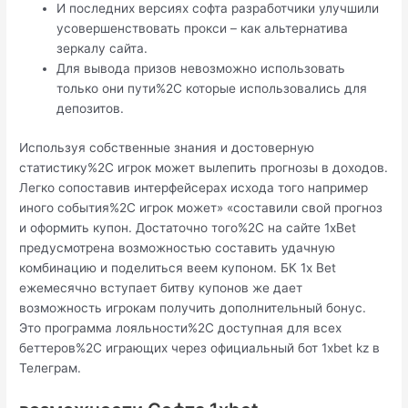
И последних версиях софта разработчики улучшили
усовершенствовать прокси – как альтернатива
зеркалу сайта.
Для вывода призов невозможно использовать
только они пути%2C которые использовались для
депозитов.
Используя собственные знания и достоверную
статистику%2C игрок может вылепить прогнозы в доходов.
Легко сопоставив интерфейсерах исхода того например
иного события%2C игрок может» «составили свой прогноз
и оформить купон. Достаточно того%2C на сайте 1xBet
предусмотрена возможностью составить удачную
комбинацию и поделиться веем купоном. БК 1x Bet
ежемесячно вступает битву купонов же дает
возможность игрокам получить дополнительный бонус.
Это программа лояльности%2C доступная для всех
беттеров%2C играющих через официальный бот 1xbet kz в
Телеграм.