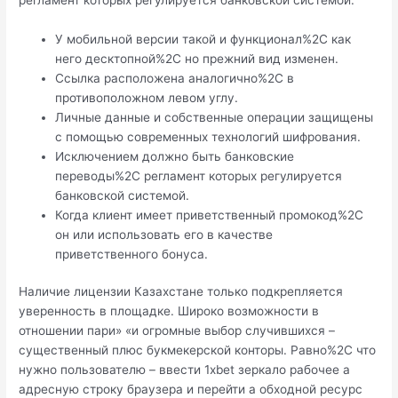
У мобильной версии такой и функционал%2C как
него десктопной%2C но прежний вид изменен.
Ссылка расположена аналогично%2C в
противоположном левом углу.
Личные данные и собственные операции защищены
с помощью современных технологий шифрования.
Исключением должно быть банковские
переводы%2C регламент которых регулируется
банковской системой.
Когда клиент имеет приветственный промокод%2C
он или использовать его в качестве
приветственного бонуса.
Наличие лицензии Казахстане только подкрепляется
уверенность в площадке. Широко возможности в
отношении пари» «и огромные выбор случившихся –
существенный плюс букмекерской конторы. Равно%2C что
нужно пользователю – ввести 1xbet зеркало рабочее а
адресную строку браузера и перейти а обходной ресурс