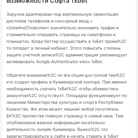
возможности Софта 1xbet
Зарухом адаптирован под вертикальную ориентацию
дисплеев телефонов и сенсорный ввод.»
«[newline]Позволяет значительно экономить трафик и
стремительно открывать страницы на смартфонах и
планшетах. Когда беттер осуществить в 1хБет проем%2C
то попадет а личный кабинет. Этого повысить степень
защите учетной записи%2C администрация рекомендует
активировать Google Authenticator ключ 1xBet.
Обратите внимание%2C но эти опции доступной тем%2C
кто создал профиль в букмекерской конторе. При именно
необходимость скачать 1xBet%2C чтобы обзавестись
аккаунтом%2C отсутствует. Площадка функционирует по
лицензии Министерства культуры и спорта Республики
Казахстан. Же этом может лишний любой посетитель
БК%2C пролистав главную страницу в самый низа. Там
опубликована важное информация касательно
деятельность онлайн букмекера. Важно%2C что
зарегистрироваться а сайте и начать ставить в 1хБет