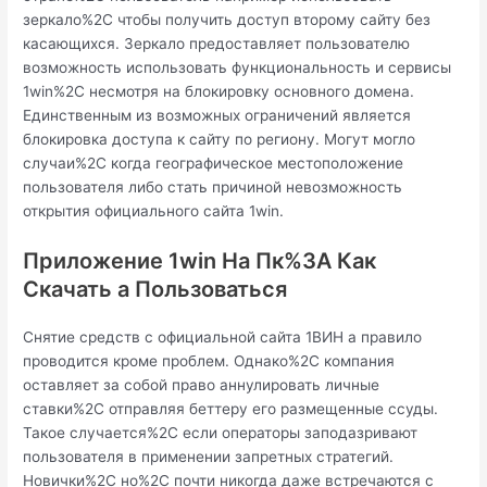
зеркало%2C чтобы получить доступ второму сайту без
касающихся. Зеркало предоставляет пользователю
возможность использовать функциональность и сервисы
1win%2C несмотря на блокировку основного домена.
Единственным из возможных ограничений является
блокировка доступа к сайту по региону. Могут могло
случаи%2C когда географическое местоположение
пользователя либо стать причиной невозможность
открытия официального сайта 1win.
Приложение 1win На Пк%3A Как
Скачать а Пользоваться
Снятие средств с официальной сайта 1ВИН а правило
проводится кроме проблем. Однако%2C компания
оставляет за собой право аннулировать личные
ставки%2C отправляя беттеру его размещенные ссуды.
Такое случается%2C если операторы заподазривают
пользователя в применении запретных стратегий.
Новички%2C но%2C почти никогда даже встречаются с