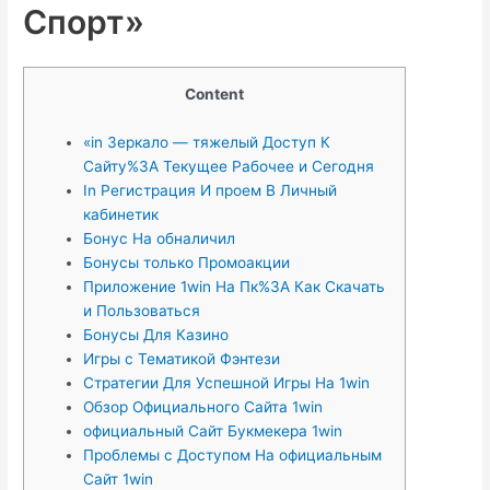
Спорт»
Content
«in Зеркало — тяжелый Доступ К
Сайту%3A Текущее Рабочее и Сегодня
In Регистрация И проем В Личный
кабинетик
Бонус На обналичил
Бонусы только Промоакции
Приложение 1win На Пк%3A Как Скачать
и Пользоваться
Бонусы Для Казино
Игры с Тематикой Фэнтези
Стратегии Для Успешной Игры На 1win
Обзор Официального Сайта 1win
официальный Сайт Букмекера 1win
Проблемы с Доступом На официальным
Сайт 1win