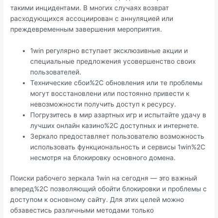
такими инцидентами. В многих случаях возврат
расходующихся ассоциирован с аннуляцией или
преждевременным завершения мероприятия.
1win регулярно вступает эксклюзивные акции и
специальные предложения усовершенство своих
пользователей.
Технические сбои%2C обновления или те проблемы
могут восстановлени или постоянно привести к
невозможности получить доступ к ресурсу.
Погрузитесь в мир азартных игр и испытайте удачу в
лучших онлайн казино%2C доступных и интернете.
Зеркало предоставляет пользователю возможность
использовать функциональность и сервисы 1win%2C
несмотря на блокировку основного домена.
Поиски рабочего зеркала 1win на сегодня — это важный
вперед%2C позволяющий обойти блокировки и проблемы с
доступом к основному сайту. Для этих целей можно
обзавестись различными методами только