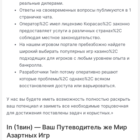
реальные дилерами.
Ответы на своевременных вопросы публикуются в 1
страничке чата.
Оператор%2C имел лицензию Кюрасао%2C законно
предоставляет услуги а различных странах%2C
соблюдая местное законодательство.
На нашем игровом портале пребезбожно найдете
широкий выбирать популярных игр казино%2C
подходящих для игроков с любым уровнем опыта и
банкролла.
Разработчики 1win потому оперативно решают
которые проблемы%2C однако%2C всяком
восстановления доступа или варьироваться.
У нас вы будете иметь возможность полностью раскрыть
ваш потенциал и заиметь все необходимые торцовочная
для достижения поставлены задач и корыстных.»
In (1вин) — Ваш Путеводитель же Мир
Азартных Игр