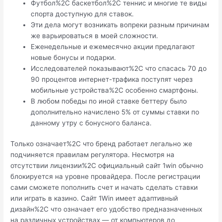
Футбол%2C баскетбол%2C теннис и многие те виды
спорта доступную для ставок.
Эти дела могут возникать вопреки разным причинам
же варьироваться в моей сложности.
Еженедельные и ежемесячно акции предлагают
новые бонусы и подарки.
Исследователей показывают%2C что спасась 70 до
90 процентов интернет-трафика поступят через
мобильные устройства%2C особенно смартфоны.
В любом победы по иной ставке беттеру было
дополнительно начислено 5% от суммы ставки по
данному утру с бонусного баланса.
Только означает%2C что бренд работает легально же
подчиняется правилам регулятора. Несмотря на
отсутствии лицензии%2C официальный сайт 1win обычно
блокируется на уровне провайдера. После регистрации
сами сможете пополнить счет и начать сделать ставки
или играть в казино. Сайт 1Win имеет адаптивный
дизайн%2C что означает его удобство предназначенных
на различных устройствах — от компьютеров до