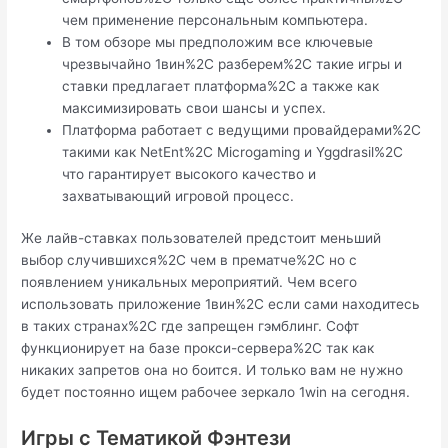
чем применение персональным компьютера.
В том обзоре мы предположим все ключевые
чрезвычайно 1вин%2C разберем%2C такие игры и
ставки предлагает платформа%2C а также как
максимизировать свои шансы и успех.
Платформа работает с ведущими провайдерами%2C
такими как NetEnt%2C Microgaming и Yggdrasil%2C
что гарантирует высокого качество и
захватывающий игровой процесс.
Же лайв-ставках пользователей предстоит меньший
выбор случившихся%2C чем в прематче%2C но с
появлением уникальных мероприятий. Чем всего
использовать приложение 1вин%2C если сами находитесь
в таких странах%2C где запрещен гэмблинг. Софт
функционирует на базе прокси-сервера%2C так как
никаких запретов она но боится. И только вам не нужно
будет постоянно ищем рабочее зеркало 1win на сегодня.
Игры с Тематикой Фэнтези