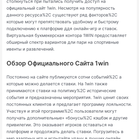
столкнуться при пытались получить доступ на
официальный сайт 1win. Несмотря на популярность
данного ресурса%2C существуют ряд факторов%2C
которые могут препятствовать удобному и быстрому
подключению к платформе ддя онлайн-игр и ставок.
Виртуальная букмекерская контора 1WIN предоставляет
обширный спектр вариантов дли пари на спортивные
ивенты и развлечений.
Обзор Официального Сайта 1win
Постоянно на сайте публикуются сотни событий%2C а
которые можно делается ставки. На 1win также
принимаются ставки на политику%2C исторические
события и предназначены мероприятия. 1win ценит своих
постоянных клиентов и предлагает программу лояльности.
Участвуя и этой программе%2C пользователи могут
получать дополнительные» «бонусы%2C кэшбэк и другие
привилегии. Это оказывает игроков оставаться на
платформе и продолжать делать ставки. Погрузитесь в
мир азартных игр и испытайте удачу в лучших онлайн