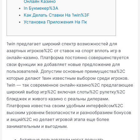
Онлайн Казино
In Букмекер%3A
Как Делать Ставки На 1win%3F
Установка Приложения На Пк
1win предлагает широкий спектр возможностей для
азартных игроков%2C от ставок на спорт вплоть игр в
онлайн-казино. Платформа постоянно совершенствуется
свои функции же добавляет новые предложение для
пользователей. Допустим основные преимущества%2C
которые делают 1вин известным выбором среди игроков.
1win — так современное онлайн-казино%2C предлагающее
широкий выбор игр%2C включая слоты%2C рулетку%2C
блэкджек и живого казино с реальны дилерами.
Платформа известна своим удобным интерфейсом%2C
высоким уровнем безопасности и разнообразием бонусов
и акций%2C но делает игровой этапа еще более
занимательным и выгодным.
Активные пользователи могут получать