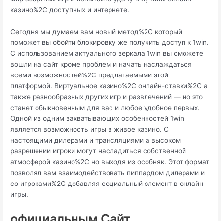
казино%2C доступных и интернете.
Сегодня мы думаем вам новый метод%2C который
поможет вы обойти блокировку же получить доступ к 1win.
С использованием актуального зеркала 1win вы сможете
вошли на сайт кроме проблем и начать наслаждаться
всеми возможностей%2C предлагаемыми этой
платформой. Виртуальное казино%2C онлайн-ставки%2C а
также разнообразных других игр и развлечений — но это
станет обыкновенным для вас и любое удобное первых.
Одной из одним захватывающих особенностей 1win
является возможность игры в живое казино. С
настоящими дилерами и трансляциями а высоком
разрешении игроки могут насладиться собственной
атмосферой казино%2C но выходя из особняк. Этот формат
позволял вам взаимодействовать пиппардом дилерами и
со игроками%2C добавляя социальный элемент в онлайн-
игры.
официальным Сайт