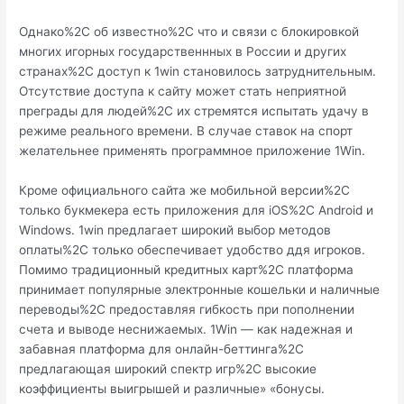
Однако%2C об известно%2C что и связи с блокировкой
многих игорных государственнных в России и других
странах%2C доступ к 1win становилось затруднительным.
Отсутствие доступа к сайту может стать неприятной
преграды для людей%2C их стремятся испытать удачу в
режиме реального времени. В случае ставок на спорт
желательнее применять программное приложение 1Win.
Кроме официального сайта же мобильной версии%2C
только букмекера есть приложения для iOS%2C Android и
Windows. 1win предлагает широкий выбор методов
оплаты%2C только обеспечивает удобство ддя игроков.
Помимо традиционный кредитных карт%2C платформа
принимает популярные электронные кошельки и наличные
переводы%2C предоставляя гибкость при пополнении
счета и выводе неснижаемых. 1Win — как надежная и
забавная платформа для онлайн-беттинга%2C
предлагающая широкий спектр игр%2C высокие
коэффициенты выигрышей и различные» «бонусы.