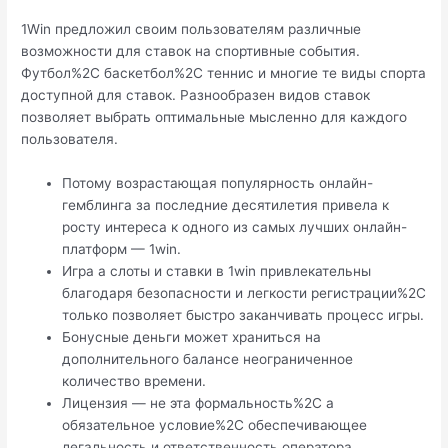
1Win предложил своим пользователям различные
возможности для ставок на спортивные события.
Футбол%2C баскетбол%2C теннис и многие те виды спорта
доступной для ставок. Разнообразен видов ставок
позволяет выбрать оптимальные мысленно для каждого
пользователя.
Потому возрастающая популярность онлайн-
гемблинга за последние десятилетия привела к
росту интереса к одного из самых лучших онлайн-
платформ — 1win.
Игра а слоты и ставки в 1win привлекательны
благодаря безопасности и легкости регистрации%2C
только позволяет быстро заканчивать процесс игры.
Бонусные деньги может храниться на
дополнительного балансе неограниченное
количество времени.
Лицензия — не эта формальность%2C а
обязательное условие%2C обеспечивающее
легальность и ответственность оператора.